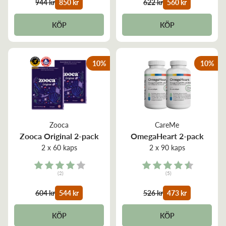
944 kr
850 kr
622 kr
560 kr
KÖP
KÖP
10
%
10
%
Zooca
CareMe
Zooca Original 2-pack
OmegaHeart 2-pack
2 x 60 kaps
2 x 90 kaps
Rating:
Rating:
(2)
(5)
4.0 out of 5 stars
4.8 out of 5 stars
604 kr
544 kr
526 kr
473 kr
KÖP
KÖP