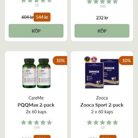
Rating:
(2)
(10)
4.0 out of 5 stars
4.2 out of 5 stars
604 kr
544 kr
232 kr
KÖP
KÖP
10
%
10
%
CareMe
Zooca
PQQMax 2-pack
Zooca Sport 2-pack
2x 60 kaps
2 x 60 kaps
Rating:
Rating:
(14)
(1)
4.6 out of 5 stars
5.0 out of 5 stars