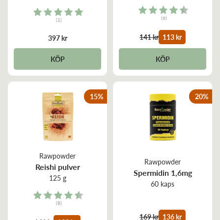
Rating:
Rating:
(6)
(1)
4.3 out of 5 stars
5.0 out of 5 stars
141 kr
113 kr
397 kr
KÖP
KÖP
15
%
20
%
Rawpowder
Rawpowder
Reishi pulver
Spermidin 1,6mg
125 g
60 kaps
Rating:
(8)
4.9 out of 5 stars
169 kr
136 kr