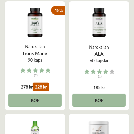
18
%
Närokällan
Närokällan
Lions Mane
ALA
90 kaps
60 kapslar
Rating:
Rating:
(2)
(1)
5.0 out of 5 stars
4.0 out of 5 stars
278 kr
228 kr
185 kr
KÖP
KÖP