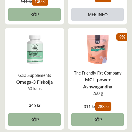
141 kr
120 kr
MER INFO
KÖP
9
%
The Friendly Fat Company
Gaia Supplements
MCT-power
Omega-3 Fiskolja
Ashwagandha
60 kaps
260 g
245 kr
311 kr
283 kr
KÖP
KÖP