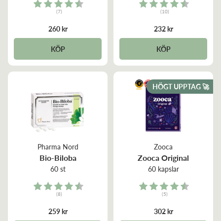
Rating:
Rating:
(7)
(10)
4.7 out of 5 stars
4.2 out of 5 stars
260 kr
232 kr
KÖP
KÖP
HÖGT UPPTAG 🚀
Pharma Nord
Zooca
Bio-Biloba
Zooca Original
60 st
60 kapslar
Rating:
Rating:
(8)
(5)
4.8 out of 5 stars
4.6 out of 5 stars
259 kr
302 kr