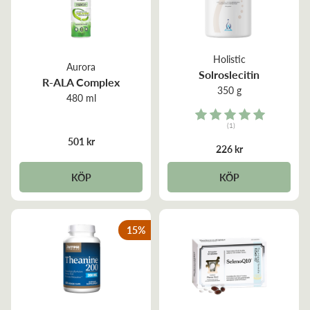
Holistic
Aurora
Solroslecitin
R-ALA Complex
350 g
480 ml
Rating:
(1)
5.0 out of 5 stars
501 kr
226 kr
KÖP
KÖP
15
%