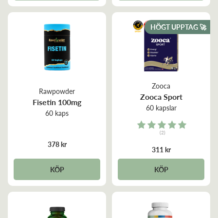
HÖGT UPPTAG 🚀
Zooca
Rawpowder
Zooca Sport
Fisetin 100mg
60 kapslar
60 kaps
Rating:
(2)
5.0 out of 5 stars
378 kr
311 kr
KÖP
KÖP