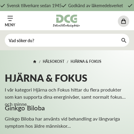
vensk tillverkare sedan 1945
Godkänd av läkemedelsverket
Fri f
MENY
HÄLSOKOST
HJÄRNA & FOKUS
/
/
HJÄRNA & FOKUS
I vår kategori Hjärna och Fokus hittar du flera produkter
som kan supporta dina energinivåer, samt normalt fokus
och minne.
Ginkgo Biloba
Ginkgo Biloba har använts vid behandling av långvariga
symptom hos äldre människor...