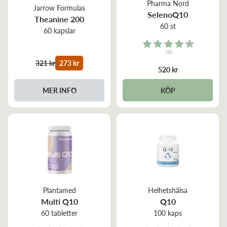
Pharma Nord
Jarrow Formulas
SelenoQ10
Theanine 200
60 st
60 kapslar
Rating:
(6)
4.8 out of 5 stars
321 kr
273 kr
520 kr
MER INFO
KÖP
Plantamed
Helhetshälsa
Multi Q10
Q10
60 tabletter
100 kaps