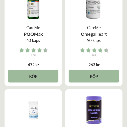
CareMe
CareMe
PQQMax
OmegaHeart
60 kaps
90 kaps
Rating:
Rating:
(73)
(31)
4.8 out of 5 stars
4.8 out of 5 stars
472 kr
263 kr
KÖP
KÖP