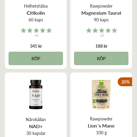
Helhetshälsa
Rawpowder
Citikolin
Magnesium Taurat
60 kaps
90 kaps
Rating:
Rating:
(6)
(2)
5.0 out of 5 stars
4.5 out of 5 stars
345 kr
188 kr
KÖP
KÖP
20
%
Rawpowder
Närokällan
Lion´s Mane
NAD+
100 g
30 kapslar