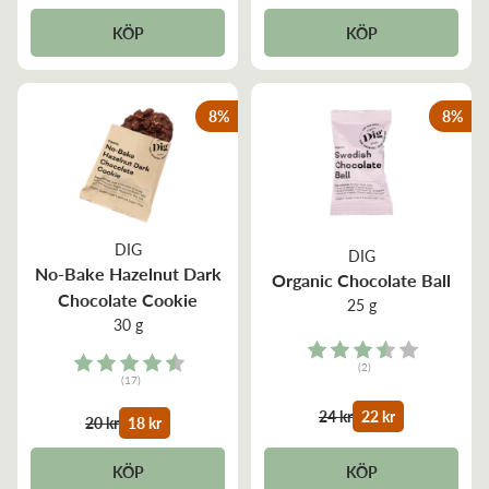
KÖP
KÖP
8
%
8
%
DIG
DIG
No-Bake Hazelnut Dark
Organic Chocolate Ball
Chocolate Cookie
25 g
30 g
Rating:
Rating:
(2)
(17)
3.5 out of 5 stars
4.5 out of 5 stars
24 kr
22 kr
20 kr
18 kr
KÖP
KÖP