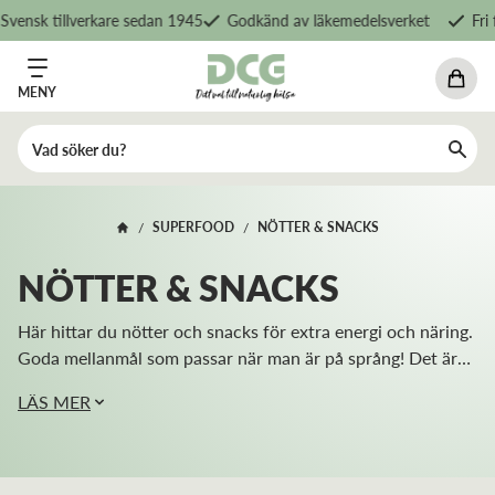
k tillverkare sedan 1945
Godkänd av läkemedelsverket
Fri frakt
MENY
SUPERFOOD
NÖTTER & SNACKS
/
/
NÖTTER & SNACKS
Här hittar du nötter och snacks för extra energi och näring.
Goda mellanmål som passar när man är på språng! Det är
anmärkningsvärt att nötter inte bara smakar bra utan att
LÄS MER
de...