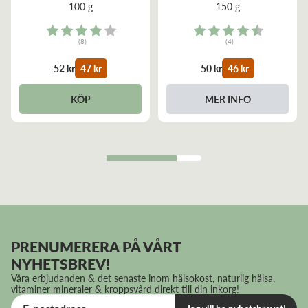
100 g
150 g
Rating:
Rating:
(8)
(4)
4.0 out of 5 stars
4.8 out of 5 stars
52 kr
47 kr
50 kr
46 kr
KÖP
MER INFO
PRENUMERERA PÅ VÅRT
NYHETSBREV!
Våra erbjudanden & det senaste inom hälsokost, naturlig hälsa,
vitaminer mineraler & kroppsvård direkt till din inkorg!