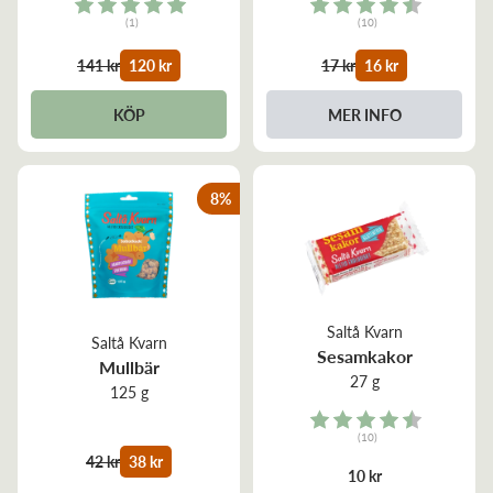
Rating:
Rating:
(1)
(10)
5.0 out of 5 stars
4.9 out of 5 stars
141 kr
120 kr
17 kr
16 kr
KÖP
MER INFO
8
%
Saltå Kvarn
Saltå Kvarn
Sesamkakor
Mullbär
27 g
125 g
Rating:
(10)
4.5 out of 5 stars
42 kr
38 kr
10 kr