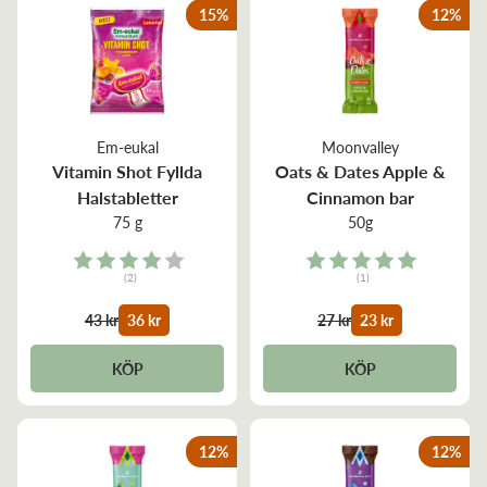
15
%
12
%
Em-eukal
Moonvalley
Vitamin Shot Fyllda
Oats & Dates Apple &
Halstabletter
Cinnamon bar
75 g
50g
Rating:
Rating:
(2)
(1)
4.0 out of 5 stars
5.0 out of 5 stars
43 kr
36 kr
27 kr
23 kr
KÖP
KÖP
12
%
12
%