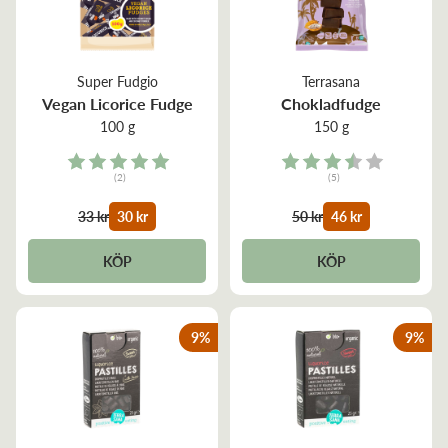
Super Fudgio
Terrasana
Vegan Licorice Fudge
Chokladfudge
100 g
150 g
Rating:
Rating:
(2)
(5)
5.0 out of 5 stars
3.4 out of 5 stars
33 kr
30 kr
50 kr
46 kr
KÖP
KÖP
9
%
9
%