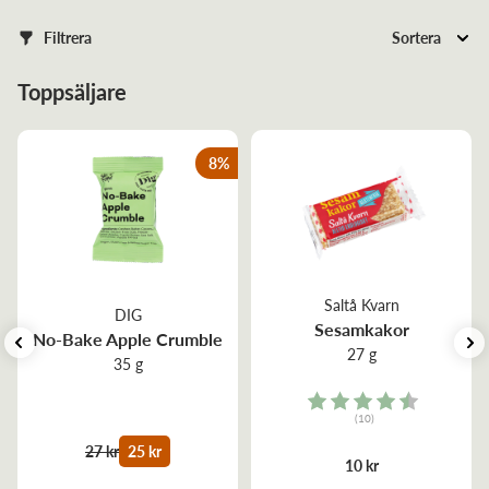
Filtrera
Sortera
Toppsäljare
8
%
Saltå Kvarn
DIG
Sesamkakor
No-Bake Apple Crumble
27 g
35 g
Rating:
(10)
4.5 out of 5 stars
27 kr
25 kr
10 kr