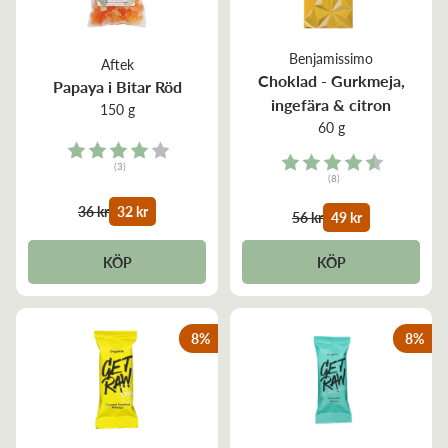
Benjamissimo
Aftek
Choklad - Gurkmeja,
Papaya i Bitar Röd
ingefära & citron
150 g
60 g
Rating:
Rating:
(3)
(8)
4.0 out of 5 stars
4.5 out of 5 stars
36 kr
32 kr
56 kr
49 kr
KÖP
KÖP
8
%
8
%