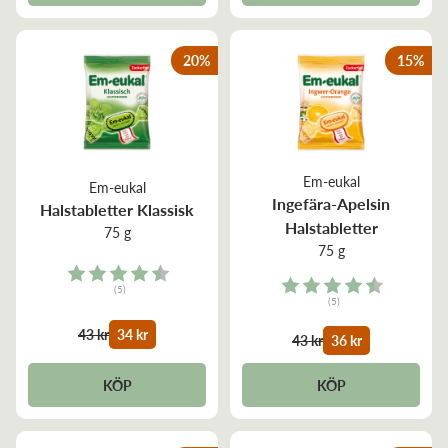
20
%
15
%
Em-eukal
Em-eukal
Ingefära-Apelsin
Halstabletter Klassisk
Halstabletter
75 g
75 g
Rating:
Rating:
(5)
(5)
4.4 out of 5 stars
4.2 out of 5 stars
43 kr
34 kr
43 kr
36 kr
KÖP
KÖP