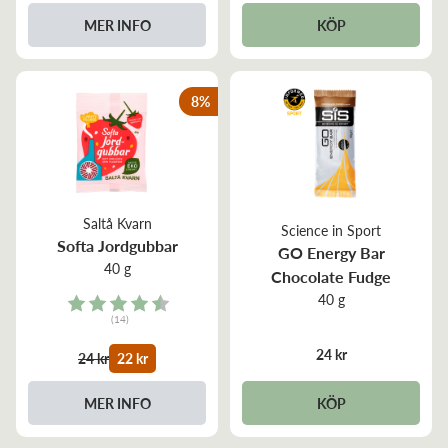
MER INFO
KÖP
8
%
Saltå Kvarn
Science in Sport
Softa Jordgubbar
GO Energy Bar
40 g
Chocolate Fudge
40 g
Rating:
(14)
4.5 out of 5 stars
24 kr
24 kr
22 kr
KÖP
MER INFO