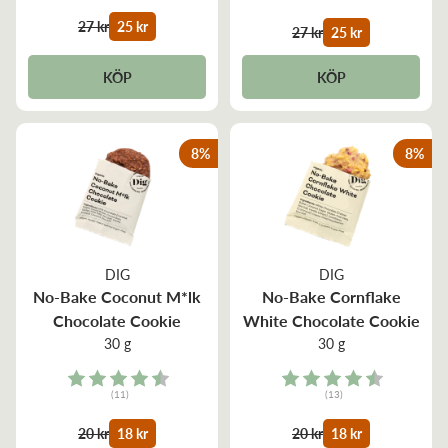
27 kr
25 kr
27 kr
25 kr
KÖP
KÖP
8
%
8
%
DIG
DIG
No-Bake Coconut M*lk
No-Bake Cornflake
Chocolate Cookie
White Chocolate Cookie
30 g
30 g
Rating:
Rating:
(11)
(13)
4.4 out of 5 stars
4.4 out of 5 stars
20 kr
18 kr
20 kr
18 kr