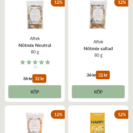
12
%
12
%
Aftek
Aftek
Nötmix Neutral
Nötmix saltad
80 g
80 g
Rating:
(1)
5.0 out of 5 stars
36 kr
32 kr
36 kr
32 kr
KÖP
KÖP
12
%
12
%