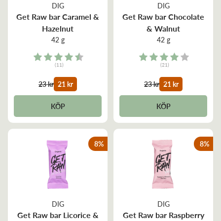
DIG
DIG
Get Raw bar Caramel &
Get Raw bar Chocolate
Hazelnut
& Walnut
42 g
42 g
Rating:
Rating:
(11)
(21)
4.4 out of 5 stars
4.0 out of 5 stars
23 kr
21 kr
23 kr
21 kr
KÖP
KÖP
8
%
8
%
DIG
DIG
Get Raw bar Licorice &
Get Raw bar Raspberry