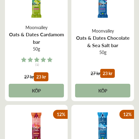
Moonvalley
Moonvalley
Oats & Dates Cardamom
Oats & Dates Chocolate
bar
& Sea Salt bar
50g
50g
Rating:
(1)
5.0 out of 5 stars
27 kr
23 kr
27 kr
23 kr
KÖP
KÖP
12
%
12
%