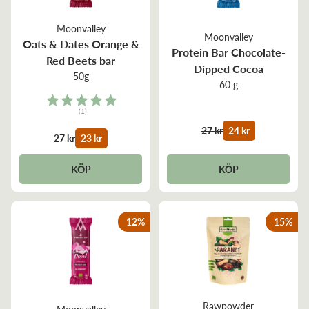
Moonvalley
Moonvalley
Oats & Dates Orange &
Protein Bar Chocolate-
Red Beets bar
Dipped Cocoa
50g
60 g
Rating:
(1)
5.0 out of 5 stars
27 kr
24 kr
27 kr
23 kr
KÖP
KÖP
12
%
15
%
Rawpowder
Moonvalley