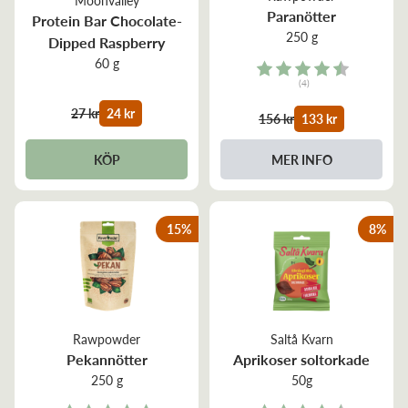
Paranötter
Protein Bar Chocolate-
250 g
Dipped Raspberry
60 g
Rating:
(4)
4.8 out of 5 stars
27 kr
24 kr
156 kr
133 kr
KÖP
MER INFO
15
%
8
%
Rawpowder
Saltå Kvarn
Pekannötter
Aprikoser soltorkade
250 g
50g