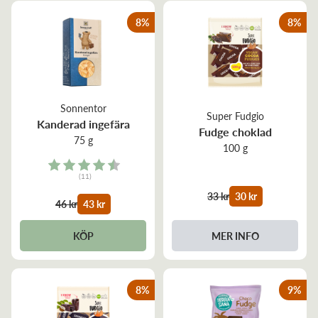
8
%
8
%
Sonnentor
Super Fudgio
Kanderad ingefära
Fudge choklad
75 g
100 g
Rating:
(11)
4.5 out of 5 stars
33 kr
30 kr
46 kr
43 kr
MER INFO
KÖP
8
%
9
%