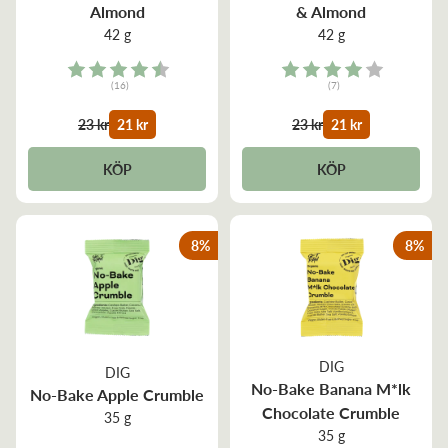
Almond
& Almond
42 g
42 g
Rating:
Rating:
(16)
(7)
4.4 out of 5 stars
4.0 out of 5 stars
23 kr
21 kr
23 kr
21 kr
KÖP
KÖP
8
%
8
%
DIG
DIG
No-Bake Banana M*lk
No-Bake Apple Crumble
Chocolate Crumble
35 g
35 g