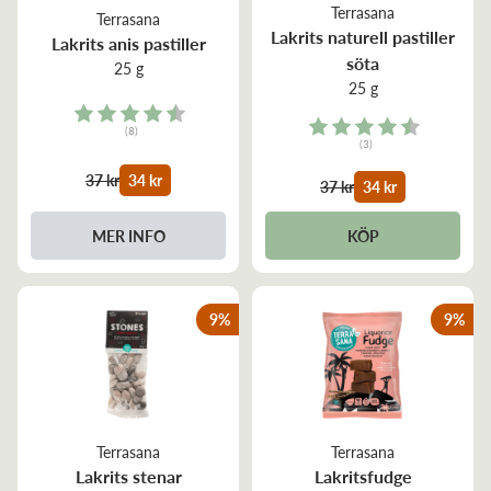
Terrasana
Terrasana
Lakrits naturell pastiller
Lakrits anis pastiller
söta
25 g
25 g
Rating:
Rating:
(8)
(3)
4.5 out of 5 stars
4.7 out of 5 stars
37 kr
34 kr
37 kr
34 kr
MER INFO
KÖP
9
%
9
%
Terrasana
Terrasana
Lakrits stenar
Lakritsfudge