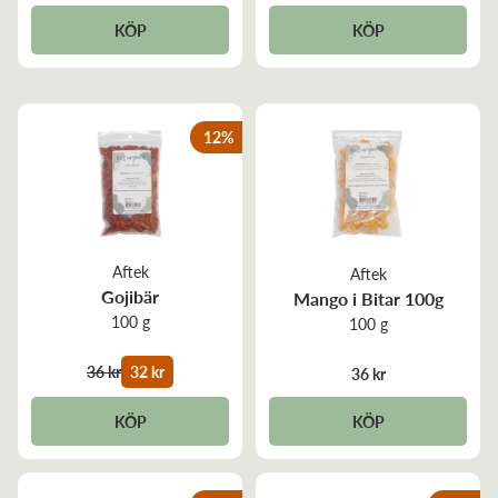
KÖP
KÖP
12
%
Aftek
Aftek
Gojibär
Mango i Bitar 100g
100 g
100 g
36 kr
32 kr
36 kr
KÖP
KÖP