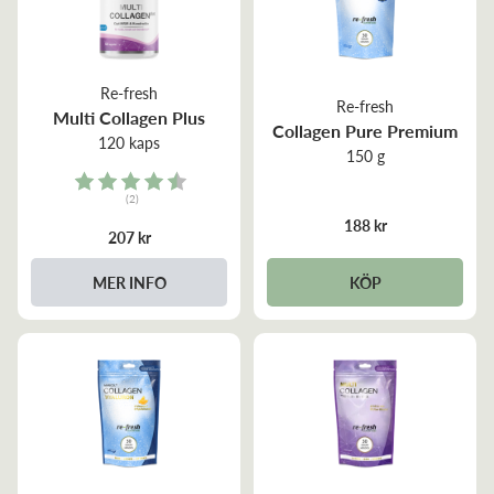
Re-fresh
Re-fresh
Multi Collagen Plus
Collagen Pure Premium
120 kaps
150 g
Rating:
(2)
4.5 out of 5 stars
188 kr
207 kr
KÖP
MER INFO