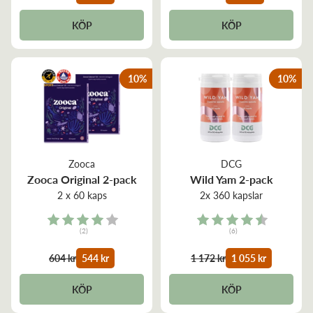
KÖP
KÖP
10
%
10
%
Zooca
DCG
Zooca Original 2-pack
Wild Yam 2-pack
2 x 60 kaps
2x 360 kapslar
Rating:
Rating:
(2)
(6)
4.0 out of 5 stars
4.7 out of 5 stars
604 kr
544 kr
1 172 kr
1 055 kr
KÖP
KÖP