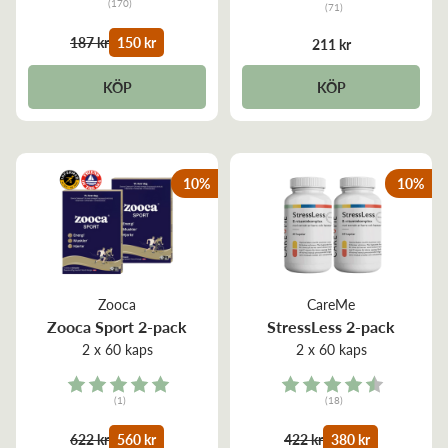
(170)
(71)
4.6 out of 5 stars
4.7 out of 5 stars
187 kr
150 kr
211 kr
KÖP
KÖP
10
%
10
%
Zooca
CareMe
Zooca Sport 2-pack
StressLess 2-pack
2 x 60 kaps
2 x 60 kaps
Rating:
Rating:
(1)
(18)
5.0 out of 5 stars
4.8 out of 5 stars
622 kr
560 kr
422 kr
380 kr