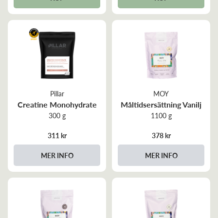
Pillar
MOY
Creatine Monohydrate
Måltidsersättning Vanilj
300 g
1100 g
311 kr
378 kr
MER INFO
MER INFO