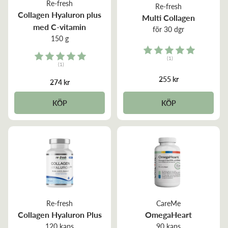
Re-fresh
Re-fresh
Collagen Hyaluron plus
Multi Collagen
med C-vitamin
för 30 dgr
150 g
Rating:
Rating:
(1)
(1)
5.0 out of 5 stars
5.0 out of 5 stars
255 kr
274 kr
KÖP
KÖP
Re-fresh
CareMe
Collagen Hyaluron Plus
OmegaHeart
120 kaps
90 kaps