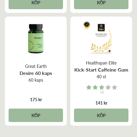
KÖP
KÖP
Healthspan Elite
Great Earth
Kick-Start Caffeine Gum
Desire 60 kaps
40 st
60 kaps
Rating:
(1)
3.0 out of 5 stars
175 kr
141 kr
KÖP
KÖP