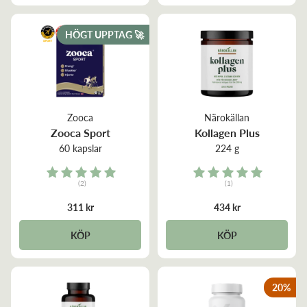
HÖGT UPPTAG 🚀
Zooca
Närokällan
Zooca Sport
Kollagen Plus
60 kapslar
224 g
Rating:
Rating:
(2)
(1)
5.0 out of 5 stars
5.0 out of 5 stars
311 kr
434 kr
KÖP
KÖP
20
%