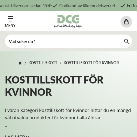
tillverkare sedan 1945
Godkänd av läkemedelsverket
Fri frakt f
MENY
KOSTTILLSKOTT
KOSTTILLSKOTT FÖR KVINNOR
/
/
KOSTTILLSKOTT FÖR
KVINNOR
I våran kategori kosttillskott för kvinnor hittar du en mängd
väl utvalda produkter för kvinnor i alla åldrar.
...
LÄS MER