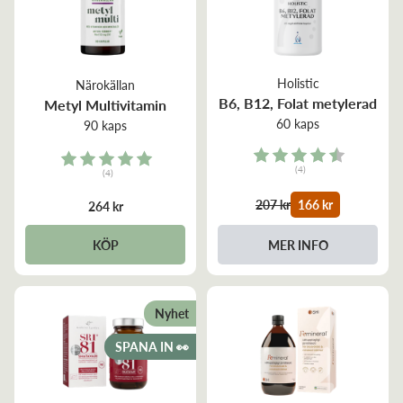
Holistic
Närokällan
B6, B12, Folat metylerad
Metyl Multivitamin
60 kaps
90 kaps
Rating:
Rating:
(4)
(4)
4.8 out of 5 stars
5.0 out of 5 stars
207 kr
166 kr
264 kr
KÖP
MER INFO
Nyhet
SPANA IN 👀