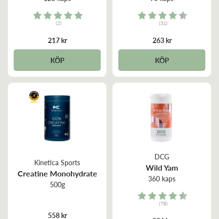
Rating:
Rating:
(2)
(31)
5.0 out of 5 stars
4.8 out of 5 stars
217 kr
263 kr
KÖP
KÖP
DCG
Kinetica Sports
Wild Yam
Creatine Monohydrate
360 kaps
500g
Rating:
(78)
4.7 out of 5 stars
558 kr