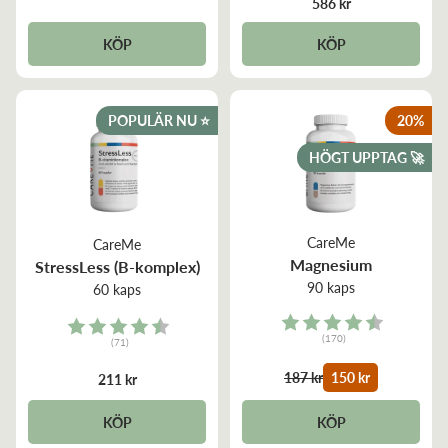
586 kr
KÖP
KÖP
POPULÄR NU ⭐️
20
%
HÖGT UPPTAG 🚀
CareMe
CareMe
Magnesium
StressLess (B-komplex)
90 kaps
60 kaps
Rating:
Rating:
(170)
(71)
4.6 out of 5 stars
4.7 out of 5 stars
187 kr
150 kr
211 kr
KÖP
KÖP