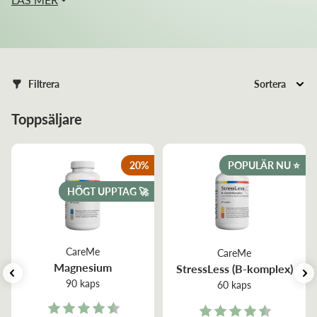
Filtrera
Sortera
Toppsäljare
20
%
POPULÄR NU ⭐️
HÖGT UPPTAG 🚀
CareMe
CareMe
Magnesium
StressLess (B-komplex)
90 kaps
60 kaps
Rating:
Rating: