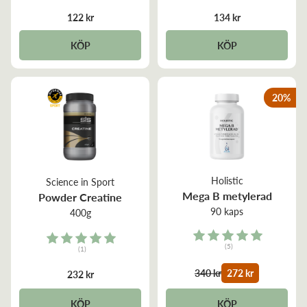
4.0 out of 5 stars
4.8 out of 5 stars
122 kr
134 kr
KÖP
KÖP
20
%
Holistic
Science in Sport
Mega B metylerad
Powder Creatine
90 kaps
400g
Rating:
Rating:
(5)
(1)
5.0 out of 5 stars
5.0 out of 5 stars
340 kr
272 kr
232 kr
KÖP
KÖP