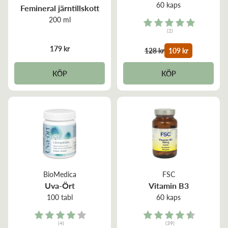
60 kaps
Femineral järntillskott
200 ml
Rating:
(2)
5.0 out of 5 stars
179 kr
128 kr
109 kr
KÖP
KÖP
BioMedica
FSC
Uva-Ört
Vitamin B3
100 tabl
60 kaps
Rating:
Rating:
(4)
(39)