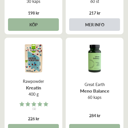
30 kaps
60 st
198 kr
217 kr
KÖP
MER INFO
Rawpowder
Great Earth
Kreatin
Meno Balance
400 g
60 kaps
Rating:
(1)
5.0 out of 5 stars
284 kr
226 kr