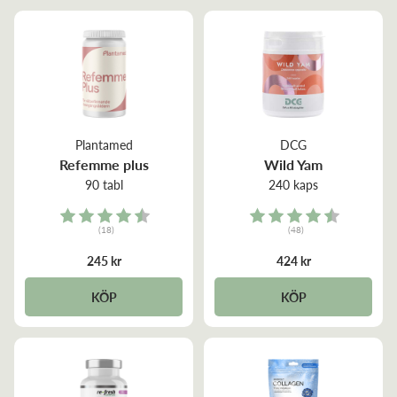
Plantamed
DCG
Refemme plus
Wild Yam
90 tabl
240 kaps
Rating:
Rating:
(18)
(48)
4.5 out of 5 stars
4.5 out of 5 stars
245 kr
424 kr
KÖP
KÖP