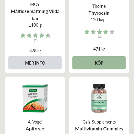
MOY
Thorne
Måltidsersättning Vilda
Thyrocsin
bär
120 kaps
1100 g
Rating:
Rating:
(2)
(2)
4.0 out of 5 stars
4.5 out of 5 stars
471 kr
378 kr
MER INFO
KÖP
A. Vogel
Gaia Supplements
Apiforce
Multivitamin Gummies