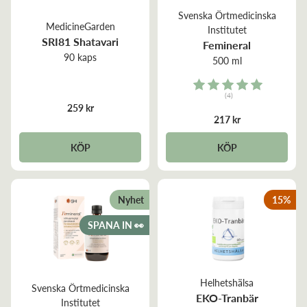
Svenska Örtmedicinska
MedicineGarden
Institutet
SRI81 Shatavari
Femineral
90 kaps
500 ml
Rating:
(4)
5.0 out of 5 stars
259 kr
217 kr
KÖP
KÖP
Nyhet
15
%
SPANA IN 👀
Helhetshälsa
Svenska Örtmedicinska
EKO-Tranbär
Institutet