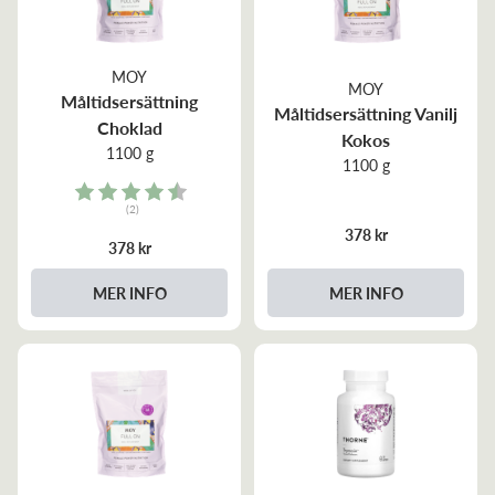
MOY
MOY
Måltidsersättning
Måltidsersättning Vanilj
Choklad
Kokos
1100 g
1100 g
Rating:
(2)
4.5 out of 5 stars
378 kr
378 kr
MER INFO
MER INFO