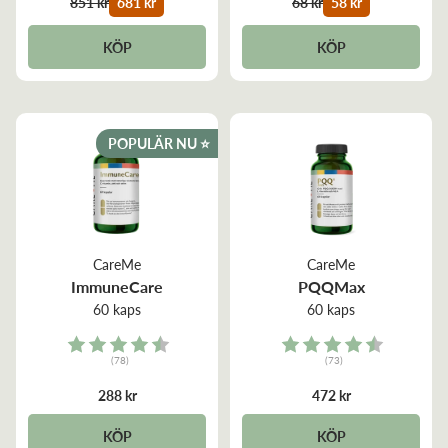
851 kr
681 kr
68 kr
58 kr
KÖP
KÖP
POPULÄR NU ⭐️
CareMe
CareMe
ImmuneCare
PQQMax
60 kaps
60 kaps
Rating:
Rating:
(78)
(73)
4.7 out of 5 stars
4.8 out of 5 stars
288 kr
472 kr
KÖP
KÖP