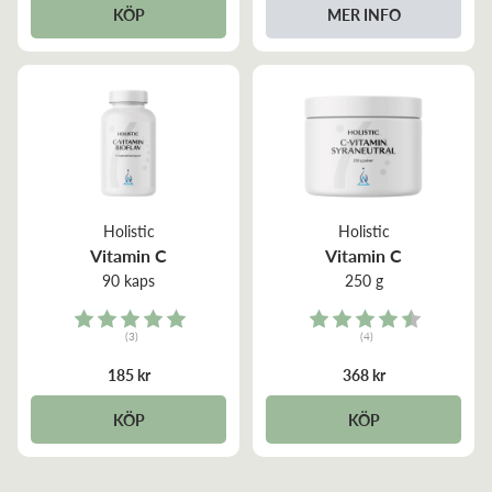
KÖP
MER INFO
Holistic
Holistic
Vitamin C
Vitamin C
90 kaps
250 g
Rating:
Rating:
(3)
(4)
5.0 out of 5 stars
4.8 out of 5 stars
185 kr
368 kr
KÖP
KÖP