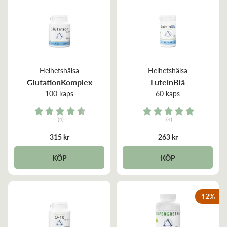
Helhetshälsa
Helhetshälsa
GlutationKomplex
LuteinBlå
100 kaps
60 kaps
Rating:
Rating:
(4)
(4)
4.3 out of 5 stars
5.0 out of 5 stars
315 kr
263 kr
KÖP
KÖP
12
%