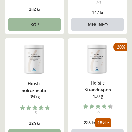
(16)
4.9 out of 5 stars
282 kr
147 kr
KÖP
MER INFO
20
%
Holistic
Holistic
Strandnypon
Solroslecitin
400 g
350 g
Rating:
Rating:
(7)
(1)
4.9 out of 5 stars
5.0 out of 5 stars
236 kr
189 kr
226 kr