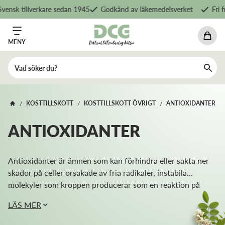
k tillverkare sedan 1945
Godkänd av läkemedelsverket
Fri frakt
MENY
KOSTTILLSKOTT
KOSTTILLSKOTT ÖVRIGT
ANTIOXIDANTER
/
/
/
ANTIOXIDANTER
Antioxidanter är ämnen som kan förhindra eller sakta ner
skador på celler orsakade av fria radikaler, instabila
molekyler som kroppen producerar som en reaktion på
...
miljö- och andra tryck.
LÄS MER