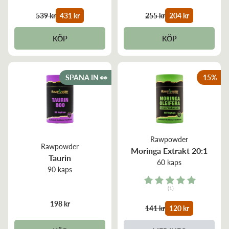
4.9 out of 5 stars
4.3 out of 5 stars
539 kr
431 kr
255 kr
204 kr
KÖP
KÖP
SPANA IN 👀
15
%
Rawpowder
Rawpowder
Moringa Extrakt 20:1
Taurin
60 kaps
90 kaps
Rating:
(1)
5.0 out of 5 stars
198 kr
141 kr
120 kr