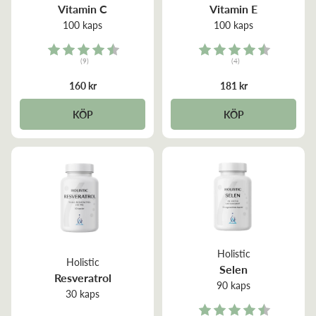
Vitamin C
Vitamin E
100 kaps
100 kaps
Rating:
Rating:
(9)
(4)
4.7 out of 5 stars
4.5 out of 5 stars
160 kr
181 kr
KÖP
KÖP
Holistic
Holistic
Selen
Resveratrol
90 kaps
30 kaps
Rating: