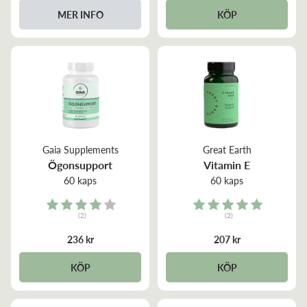
MER INFO
KÖP
Gaia Supplements
Great Earth
Ögonsupport
Vitamin E
60 kaps
60 kaps
Rating:
Rating:
(2)
(2)
4.0 out of 5 stars
5.0 out of 5 stars
236 kr
207 kr
KÖP
KÖP