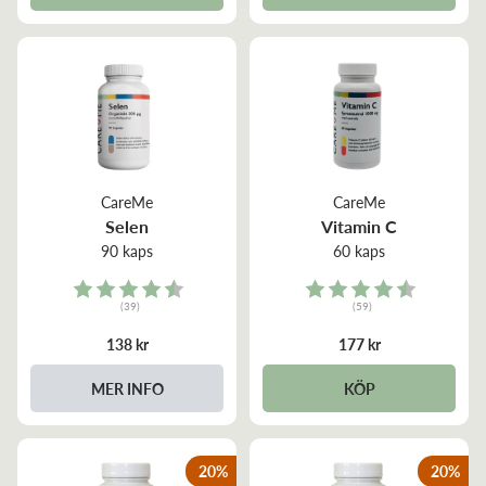
CareMe
CareMe
Selen
Vitamin C
90 kaps
60 kaps
Rating:
Rating:
(39)
(59)
4.4 out of 5 stars
4.8 out of 5 stars
138 kr
177 kr
MER INFO
KÖP
20
%
20
%