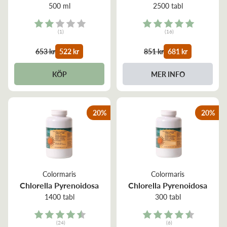
500 ml
2500 tabl
Rating:
Rating:
(1)
(16)
2.0 out of 5 stars
5.0 out of 5 stars
653 kr
522 kr
851 kr
681 kr
KÖP
MER INFO
20
%
20
%
Colormaris
Colormaris
Chlorella Pyrenoidosa
Chlorella Pyrenoidosa
1400 tabl
300 tabl
Rating:
Rating:
(24)
(6)