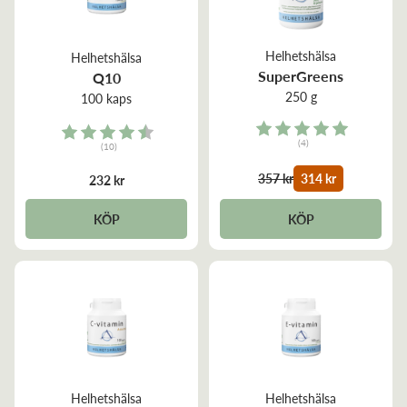
Helhetshälsa
Helhetshälsa
SuperGreens
Q10
250 g
100 kaps
Rating:
Rating:
(4)
(10)
5.0 out of 5 stars
4.2 out of 5 stars
357 kr
314 kr
232 kr
KÖP
KÖP
Helhetshälsa
Helhetshälsa