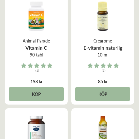
Animal Parade
Crearome
Vitamin C
E-vitamin naturlig
90 tabl
10 ml
Rating:
Rating:
(1)
(1)
5.0 out of 5 stars
5.0 out of 5 stars
198 kr
85 kr
KÖP
KÖP