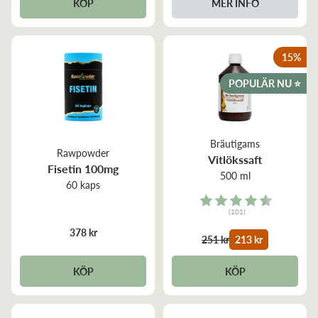
KÖP
MER INFO
15
%
POPULÄR NU ⭐️
Bräutigams
Rawpowder
Vitlökssaft
Fisetin 100mg
500 ml
60 kaps
Rating:
(101)
4.8 out of 5 stars
378 kr
251 kr
213 kr
KÖP
KÖP