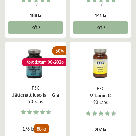
(3)
(1)
5.0 out of 5 stars
5.0 out of 5 stars
188 kr
141 kr
KÖP
KÖP
50
%
Kort datum 08-2026
FSC
FSC
Jättenattljusolja + Gla
Vitamin C
90 kaps
90 kaps
Rating:
Rating:
(7)
(5)
4.1 out of 5 stars
4.2 out of 5 stars
176 kr
88 kr
207 kr