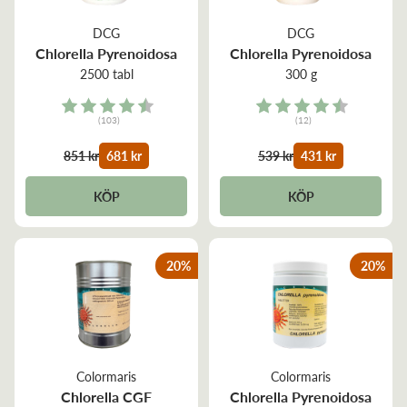
DCG
DCG
Chlorella Pyrenoidosa
Chlorella Pyrenoidosa
2500 tabl
300 g
Rating:
Rating:
(103)
(12)
4.9 out of 5 stars
4.4 out of 5 stars
851 kr
681 kr
539 kr
431 kr
KÖP
KÖP
20
%
20
%
Colormaris
Colormaris
Chlorella CGF
Chlorella Pyrenoidosa