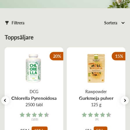
Filtrera
Sortera
Toppsäljare
20
%
15
%
DCG
Rawpowder
Chlorella Pyrenoidosa
Gurkmeja pulver
2500 tabl
125 g
Rating:
Rating:
(103)
(9)
4.9 out of 5 stars
4.9 out of 5 stars