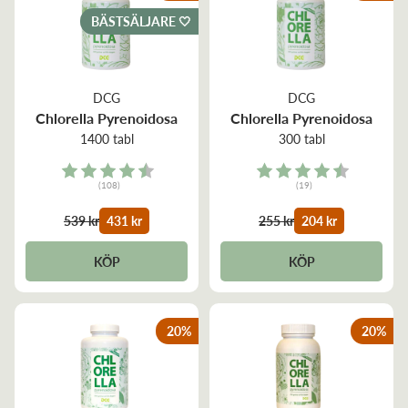
BÄSTSÄLJARE 🤍
DCG
DCG
Chlorella Pyrenoidosa
Chlorella Pyrenoidosa
1400 tabl
300 tabl
Rating:
Rating:
(108)
(19)
4.9 out of 5 stars
4.7 out of 5 stars
539 kr
431 kr
255 kr
204 kr
KÖP
KÖP
20
%
20
%