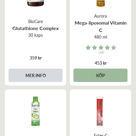
Aurora
BioCare
Mega-liposomal Vitamin
Glutathione Complex
C
30 kaps
480 ml
Rating:
(18)
4.8 out of 5 stars
359 kr
453 kr
MER INFO
KÖP
Ester-C