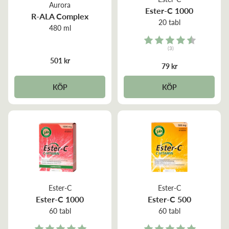
Aurora
Ester-C 1000
R-ALA Complex
20 tabl
480 ml
Rating:
(3)
4.7 out of 5 stars
501 kr
79 kr
KÖP
KÖP
Ester-C
Ester-C
Ester-C 1000
Ester-C 500
60 tabl
60 tabl
Rating:
Rating: