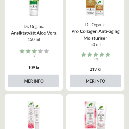
Dr. Organic
Dr. Organic
Pro Collagen Anti-aging
Ansiktstvätt Aloe Vera
Moisturiser
150 ml
50 ml
Rating:
Rating:
(3)
(2)
3.0 out of 5 stars
5.0 out of 5 stars
109 kr
219 kr
MER INFO
MER INFO