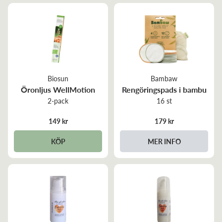
Biosun
Bambaw
Öronljus WellMotion
Rengöringspads i bambu
2-pack
16 st
149 kr
179 kr
KÖP
MER INFO