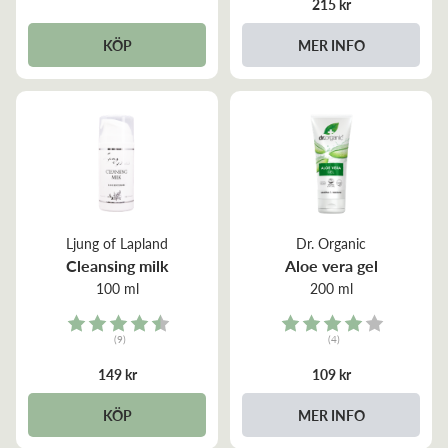
215 kr
KÖP
MER INFO
Ljung of Lapland
Dr. Organic
Cleansing milk
Aloe vera gel
100 ml
200 ml
Rating:
Rating:
(9)
(4)
4.8 out of 5 stars
4.0 out of 5 stars
149 kr
109 kr
KÖP
MER INFO