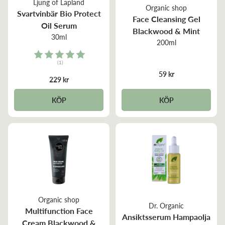
Ljung of Lapland
Organic shop
Svartvinbär Bio Protect
Face Cleansing Gel
Oil Serum
Blackwood & Mint
30ml
200ml
Rating:
(1)
5.0 out of 5 stars
59 kr
229 kr
KÖP
KÖP
Organic shop
Dr. Organic
Multifunction Face
Ansiktsserum Hampaolja
Cream Blackwood &