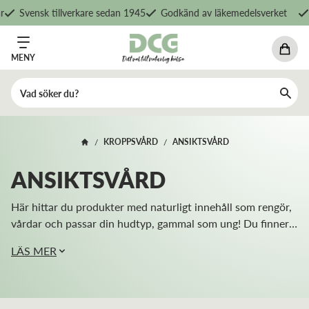
vensk tillverkare sedan 1945
Godkänd av läkemedelsverket
Fri 
MENY
KROPPSVÅRD
ANSIKTSVÅRD
/
/
ANSIKTSVÅRD
Här hittar du produkter med naturligt innehåll som rengör,
vårdar och passar din hudtyp, gammal som ung! Du finner t
ex rengöring, fuktgivare och peeling speciellt framtagna för
LÄS MER
olika hudtyper såsom fet...