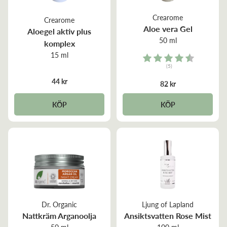
Crearome
Crearome
Aloe vera Gel
Aloegel aktiv plus
50 ml
komplex
15 ml
Rating:
(5)
4.4 out of 5 stars
44 kr
82 kr
KÖP
KÖP
Dr. Organic
Ljung of Lapland
Nattkräm Arganoolja
Ansiktsvatten Rose Mist