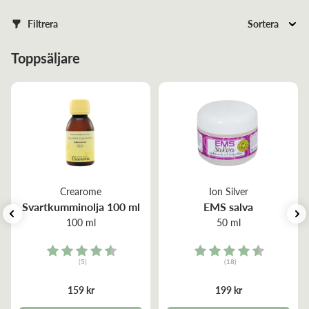
Filtrera
Sortera
Toppsäljare
Crearome
Ion Silver
Svartkumminolja 100 ml
EMS salva
100 ml
50 ml
Rating:
Rating:
(5)
(18)
4.6 out of 5 stars
4.9 out of 5 stars
159 kr
199 kr