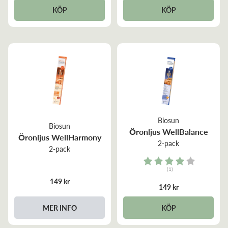
KÖP
KÖP
Biosun
Biosun
Öronljus WellBalance
Öronljus WellHarmony
2-pack
2-pack
Rating:
(1)
4.0 out of 5 stars
149 kr
149 kr
MER INFO
KÖP