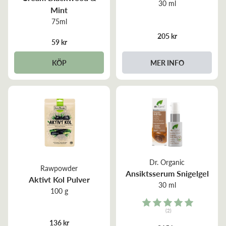
30 ml
Mint
75ml
205 kr
59 kr
KÖP
MER INFO
Dr. Organic
Rawpowder
Ansiktsserum Snigelgel
Aktivt Kol Pulver
30 ml
100 g
Rating:
(2)
5.0 out of 5 stars
136 kr