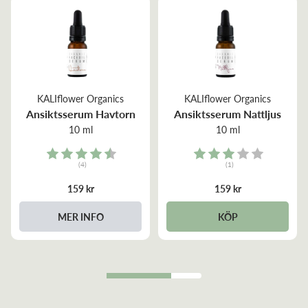
KALIflower Organics
KALIflower Organics
Ansiktsserum Havtorn
Ansiktsserum Nattljus
10 ml
10 ml
Rating:
Rating:
(4)
(1)
4.8 out of 5 stars
3.0 out of 5 stars
159 kr
159 kr
MER INFO
KÖP