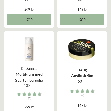
209 kr
149 kr
KÖP
KÖP
Dr. Sannas
HÄrlig
Multikräm med
Ansiktskräm
Svartvinbärsolja
50 ml
100 ml
Rating:
Rating:
(6)
(5)
4.3 out of 5 stars
4.6 out of 5 stars
167 kr
299 kr