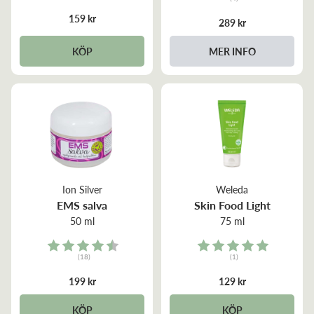
5.0 out of 5 stars
4.3 out of 5 stars
159 kr
289 kr
KÖP
MER INFO
Ion Silver
Weleda
EMS salva
Skin Food Light
50 ml
75 ml
Rating:
Rating:
(18)
(1)
4.9 out of 5 stars
5.0 out of 5 stars
199 kr
129 kr
KÖP
KÖP