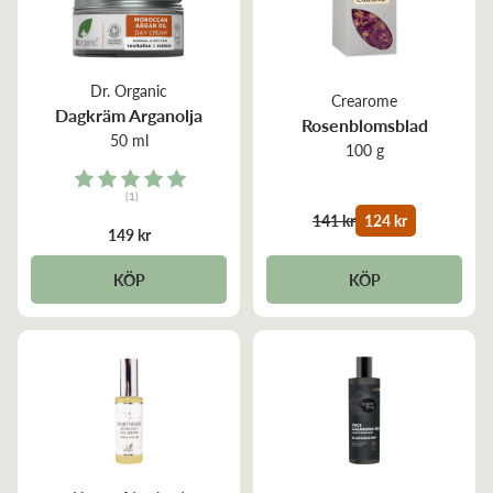
Dr. Organic
Crearome
Dagkräm Arganolja
Rosenblomsblad
50 ml
100 g
Rating:
(1)
5.0 out of 5 stars
141 kr
124 kr
149 kr
KÖP
KÖP