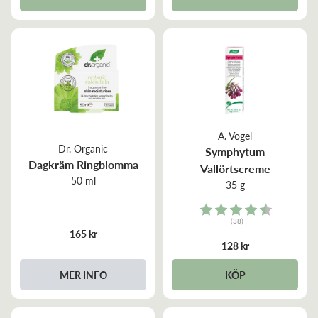
A. Vogel
Dr. Organic
Symphytum
Dagkräm Ringblomma
Vallörtscreme
50 ml
35 g
Rating:
(38)
4.7 out of 5 stars
165 kr
128 kr
MER INFO
KÖP