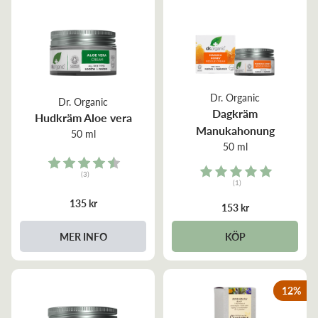
Dr. Organic
Dr. Organic
Dagkräm
Hudkräm Aloe vera
Manukahonung
50 ml
50 ml
Rating:
Rating:
(3)
(1)
4.7 out of 5 stars
5.0 out of 5 stars
135 kr
153 kr
MER INFO
KÖP
12
%