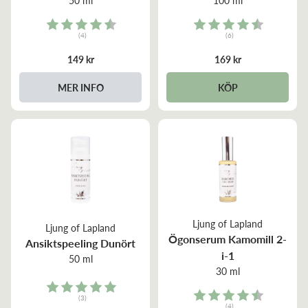
50 ml
100 ml
Rating:
Rating:
(4)
(6)
4.5 out of 5 stars
4.8 out of 5 stars
149 kr
169 kr
MER INFO
KÖP
Ljung of Lapland
Ljung of Lapland
Ögonserum Kamomill 2-
Ansiktspeeling Dunört
i-1
50 ml
30 ml
Rating:
Rating:
(3)
(4)