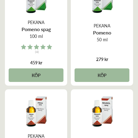
PEKANA
PEKANA
Pomeno spag
Pomeno
100 ml
50 ml
Rating:
(4)
5.0 out of 5 stars
279 kr
459 kr
KÖP
KÖP
PEKANA