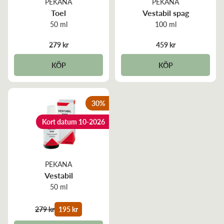
PEKANA
PEKANA
Toel
Vestabil spag
50 ml
100 ml
279 kr
459 kr
KÖP
KÖP
30
%
Kort datum 10-2026
PEKANA
Vestabil
50 ml
279 kr
195 kr