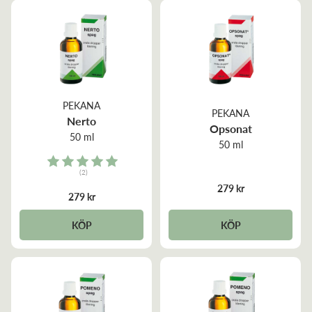
PEKANA
PEKANA
Nerto
Opsonat
50 ml
50 ml
Rating:
(2)
5.0 out of 5 stars
279 kr
279 kr
KÖP
KÖP