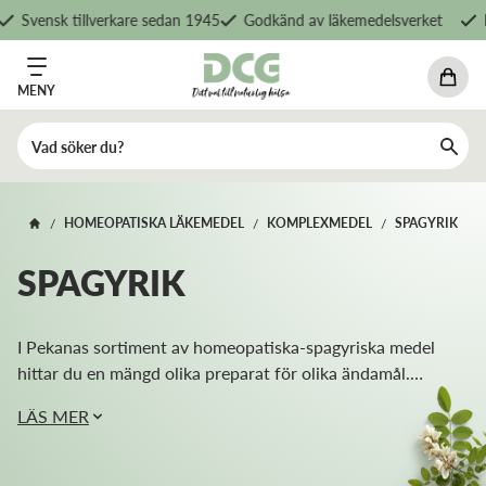
nsk tillverkare sedan 1945
Godkänd av läkemedelsverket
Fri fr
MENY
HOMEOPATISKA LÄKEMEDEL
KOMPLEXMEDEL
SPAGYRIK
/
/
/
SPAGYRIK
I Pekanas sortiment av homeopatiska-spagyriska medel
hittar du en mängd olika preparat för olika ändamål.
Pekana är ett tyskt familjeägt företag. Företagets grundare
LÄS MER
Dr. Peter Beyersdorff utvecklade 1991 en unik
tillverkningsprocess som...