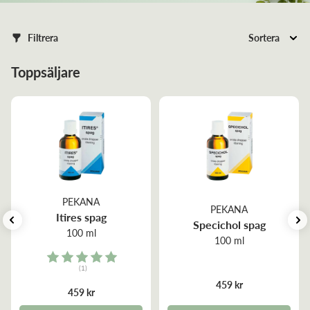
Filtrera
Sortera
Toppsäljare
PEKANA
PEKANA
Itires spag
Specichol spag
100 ml
100 ml
Rating:
(1)
5.0 out of 5 stars
459 kr
459 kr