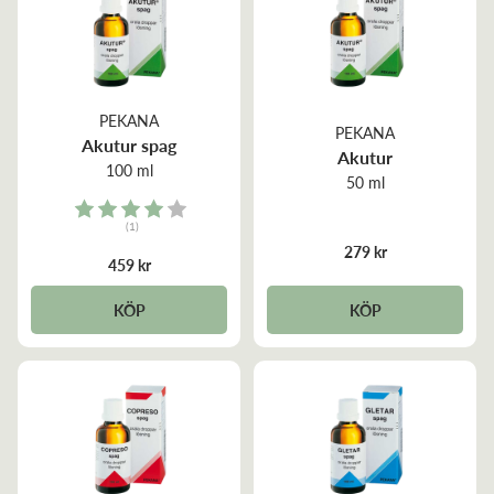
PEKANA
PEKANA
Akutur spag
Akutur
100 ml
50 ml
Rating:
(1)
4.0 out of 5 stars
279 kr
459 kr
KÖP
KÖP