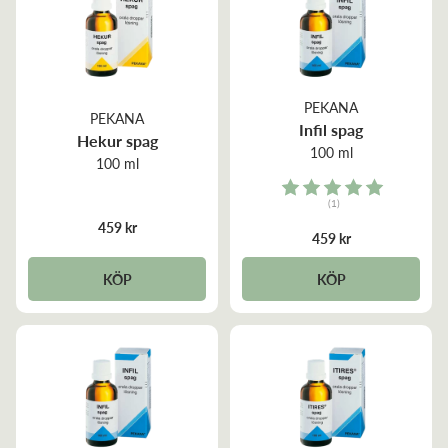
PEKANA
PEKANA
Infil spag
Hekur spag
100 ml
100 ml
Rating:
(1)
5.0 out of 5 stars
459 kr
459 kr
KÖP
KÖP