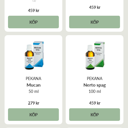
(1)
5.0 out of 5 stars
459 kr
459 kr
KÖP
KÖP
PEKANA
PEKANA
Mucan
Nerto spag
50 ml
100 ml
279 kr
459 kr
KÖP
KÖP