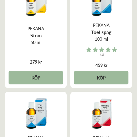
PEKANA
PEKANA
Toel spag
Stom
100 ml
50 ml
Rating:
(1)
5.0 out of 5 stars
279 kr
459 kr
KÖP
KÖP