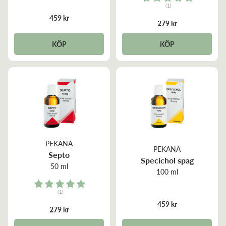
(1)
5.0 out of 5 stars
459 kr
279 kr
KÖP
KÖP
PEKANA
PEKANA
Septo
Specichol spag
50 ml
100 ml
Rating:
(1)
5.0 out of 5 stars
459 kr
279 kr