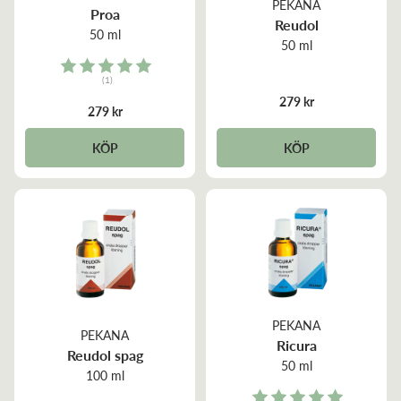
PEKANA
Proa
Reudol
50 ml
50 ml
Rating:
(1)
5.0 out of 5 stars
279 kr
279 kr
KÖP
KÖP
PEKANA
PEKANA
Ricura
Reudol spag
50 ml
100 ml
Rating: