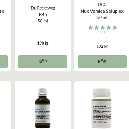
DCG
Dr. Reckeweg
ex
Nux Vomica Soluplex
R45
50 ml
50 ml
Rating:
(1)
5.0 out of 5 stars
198 kr
192 kr
KÖP
KÖP