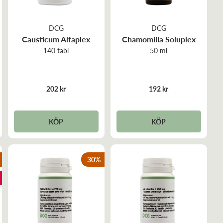
DCG
DCG
Causticum Alfaplex
Chamomilla Soluplex
140 tabl
50 ml
202 kr
192 kr
KÖP
KÖP
30
%