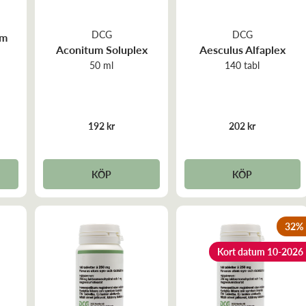
DCG
DCG
um
Aconitum Soluplex
Aesculus Alfaplex
50 ml
140 tabl
192 kr
202 kr
KÖP
KÖP
32
%
Kort datum 10-2026