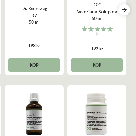
DCG
Dr. Reckeweg
Valeriana Soluplex
R7
50 ml
50 ml
Rating:
(1)
5.0 out of 5 stars
198 kr
192 kr
KÖP
KÖP