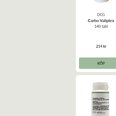
DCG
Carbo Valiplex
140 tabl
214 kr
KÖP