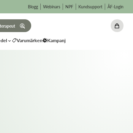
Blogg
Webinars
NPF
Kundsupport
ÅF-Login
 terapeut
del
Varumärken
Kampanj