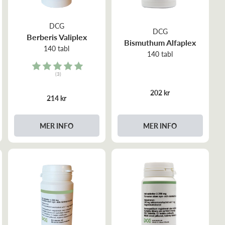
DCG
DCG
Berberis Valiplex
Bismuthum Alfaplex
140 tabl
140 tabl
Rating:
(3)
5.0 out of 5 stars
202 kr
214 kr
MER INFO
MER INFO