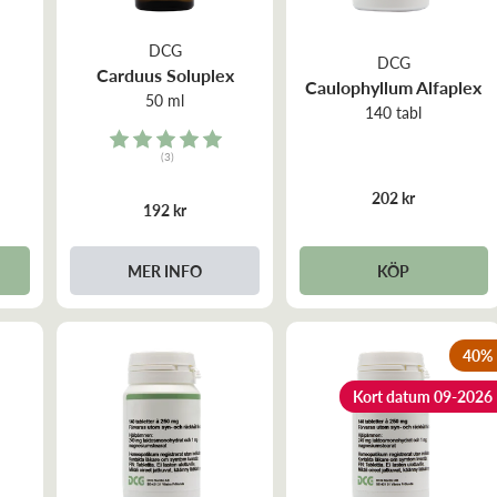
DCG
DCG
Carduus Soluplex
Caulophyllum Alfaplex
50 ml
140 tabl
Rating:
(3)
5.0 out of 5 stars
202 kr
192 kr
KÖP
MER INFO
40
%
Kort datum 09-2026