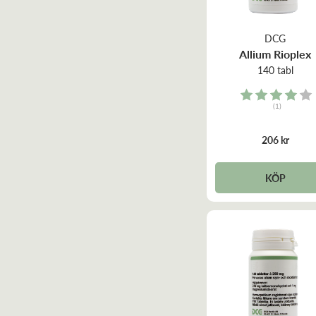
Sömn
Torr hud
DCG
Allium Rioplex
Traditionellt växtbaserat läkemedel
140 tabl
Urinvägar & Njurar
Rating:
Vattenrening
(1)
4.0 out of 5 stars
Vätskedrivande
Ögon & Öron
206 kr
Hjärna & Fokus
KÖP
Till hemmet