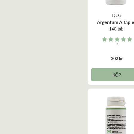
DCG
Argentum Alfapl
140 tabl
Rating:
(1)
5.0 out of 5 stars
202 kr
KÖP