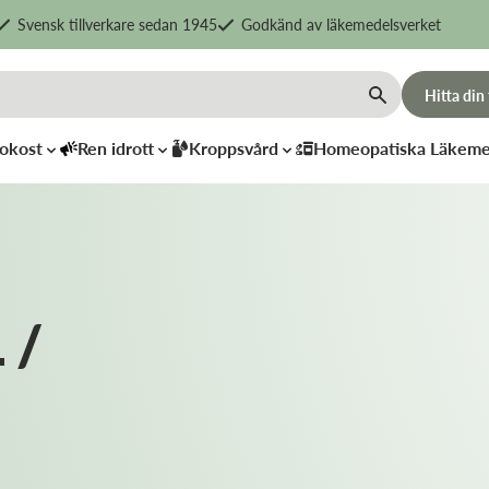
Svensk tillverkare sedan 1945
Godkänd av läkemedelsverket
Hitta din
okost
Ren idrott
Kroppsvård
Homeopatiska Läkeme
 /