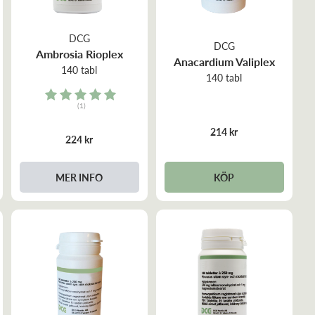
DCG
DCG
Ambrosia Rioplex
Anacardium Valiplex
140 tabl
140 tabl
Rating:
(1)
5.0 out of 5 stars
214 kr
224 kr
KÖP
MER INFO