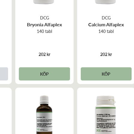
DCG
DCG
s
Bryonia Alfaplex
Calcium Alfaplex
140 tabl
140 tabl
202 kr
202 kr
KÖP
KÖP