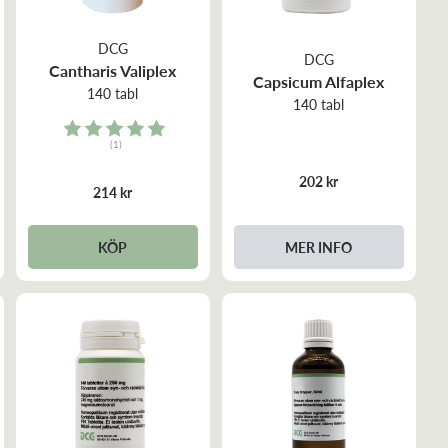
DCG
DCG
Cantharis Valiplex
Capsicum Alfaplex
140 tabl
140 tabl
Rating:
(1)
5.0 out of 5 stars
202 kr
214 kr
MER INFO
KÖP