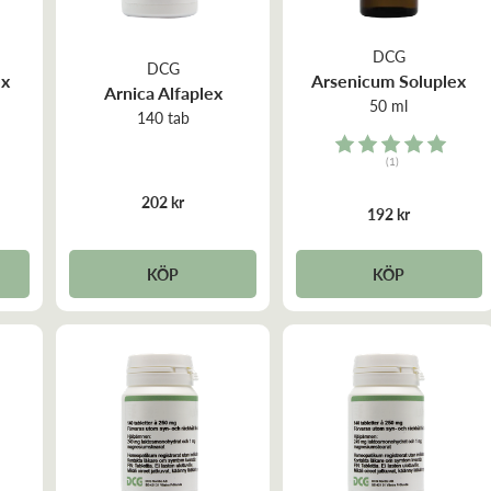
DCG
DCG
ex
Arsenicum Soluplex
Arnica Alfaplex
50 ml
140 tab
Rating:
(1)
5.0 out of 5 stars
202 kr
192 kr
KÖP
KÖP