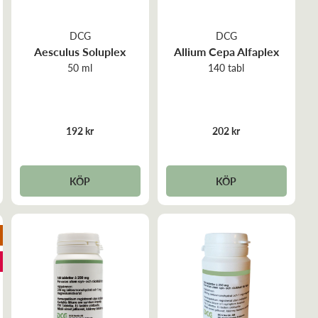
DCG
DCG
Aesculus Soluplex
Allium Cepa Alfaplex
50 ml
140 tabl
192 kr
202 kr
KÖP
KÖP