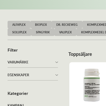
ALFAPLEX
BIOPLEX
DR. RECKEWEG
KOMPLEXMED
SOLUPLEX
SPAGYRIK
VALIPLEX
KOMPLEXMEDEL 
Filter
Toppsäljare
VARUMÄRKE
DCG
(
98
)
EGENSKAPER
Dr. Reckeweg
(
96
)
Glutenfri
(
2
)
PEKANA
(
35
)
Made in Sweden
(
6
)
Kategorier
Sanum-Kehlbeck
(
2
)
Scanfarma
(
32
)
KAMPANJ