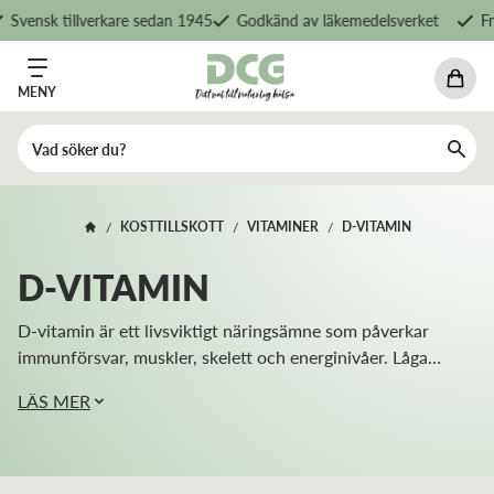
vensk tillverkare sedan 1945
Godkänd av läkemedelsverket
Fri f
MENY
KOSTTILLSKOTT
VITAMINER
D-VITAMIN
/
/
/
D-VITAMIN
D-vitamin är ett livsviktigt näringsämne som påverkar
immunförsvar, muskler, skelett och energinivåer. Låga
nivåer är vanligt i Norden, särskilt under höst och vinter
LÄS MER
när solen inte räcker för att kroppen...