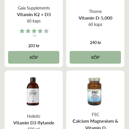
Gaia Supplements
Thorne
Vitamin K2 + D3
Vitamin D-5,000
60 kaps
60 kaps
Rating:
(1)
4.0 out of 5 stars
240 kr
203 kr
KÖP
KÖP
FSC
Holistic
Calcium Magnesium &
Vitamin D3 flytande
Vitamin D
500 ml