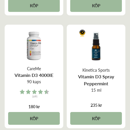
KÖP
KÖP
CareMe
Kinetica Sports
Vitamin D3 4000IE
Vitamin D3 Spray
90 kaps
Peppermint
15 ml
Rating:
(69)
4.5 out of 5 stars
235 kr
180 kr
KÖP
KÖP