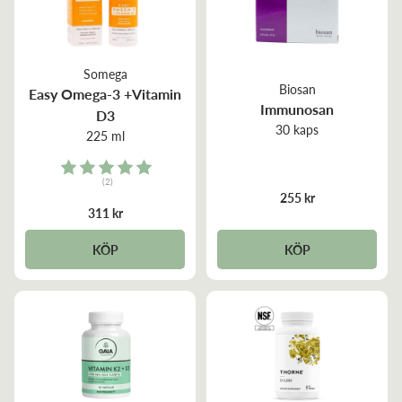
Somega
Biosan
Easy Omega-3 +Vitamin
Immunosan
D3
30 kaps
225 ml
Rating:
(2)
5.0 out of 5 stars
255 kr
311 kr
KÖP
KÖP