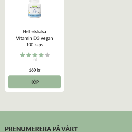
Helhetshälsa
Vitamin D3 vegan
100 kaps
Rating:
(4)
4.0 out of 5 stars
160 kr
KÖP
PRENUMERERA PÅ VÅRT