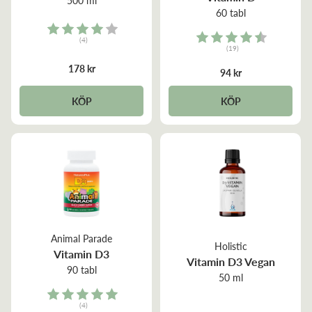
60 tabl
Rating:
Rating:
(4)
(19)
4.0 out of 5 stars
4.4 out of 5 stars
178 kr
94 kr
KÖP
KÖP
Animal Parade
Holistic
Vitamin D3
Vitamin D3 Vegan
90 tabl
50 ml
Rating:
(4)