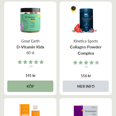
Kinetica Sports
Great Earth
Collagen Powder
D-Vitamin Kids
Complex
60 st
Rating:
Rating:
(2)
(1)
5.0 out of 5 stars
4.0 out of 5 stars
141 kr
516 kr
KÖP
MER INFO