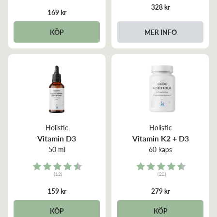
5.0 out of 5 stars
328 kr
169 kr
MER INFO
KÖP
Holistic
Holistic
Vitamin D3
Vitamin K2 + D3
50 ml
60 kaps
Rating:
Rating:
(12)
(22)
4.5 out of 5 stars
4.5 out of 5 stars
159 kr
279 kr
KÖP
KÖP