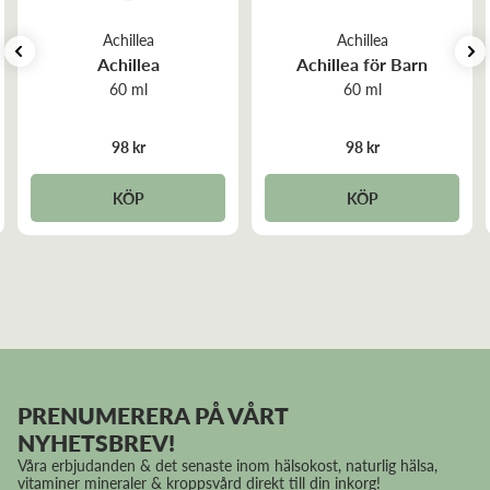
Achillea
Achillea
Achillea
Achillea för Barn
60 ml
60 ml
98 kr
98 kr
KÖP
KÖP
PRENUMERERA PÅ VÅRT
NYHETSBREV!
Våra erbjudanden & det senaste inom hälsokost, naturlig hälsa,
vitaminer mineraler & kroppsvård direkt till din inkorg!