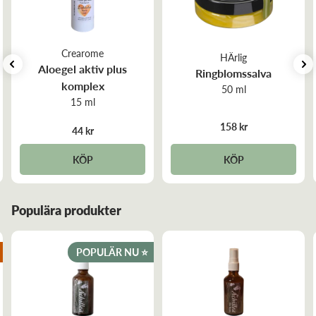
Jeanette M
Crearome
HÄrlig
Recensiondatum:
2025-06-10
Aloegel aktiv plus
Ringblomssalva
komplex
50 ml
15 ml
Skön, men lite lös i konsistensen.
158 kr
44 kr
Nina-kristin W
KÖP
KÖP
Recensiondatum:
2025-02-11
Populära produkter
Den bästa Aloevera-gel för mig. Tack!
POPULÄR NU ⭐️