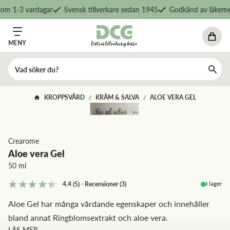
om 1-3 vardagar
Svensk tillverkare sedan 1945
Godkänd av läkemed
MENY
KROPPSVÅRD
KRÄM & SALVA
ALOE VERA GEL
/
/
Crearome
Aloe vera Gel
50 ml
I lager
4.4
(5)
-
Recensioner
(
3
)
Aloe Gel har många vårdande egenskaper och innehåller
bland annat Ringblomsextrakt och aloe vera.
LÄS MER