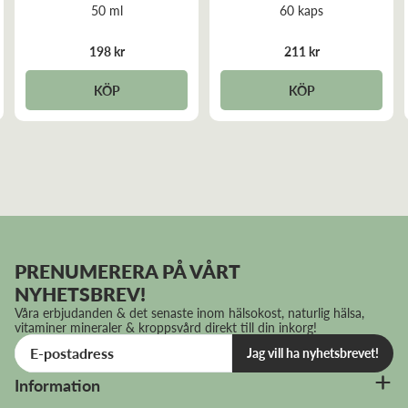
50 ml
60 kaps
198 kr
211 kr
KÖP
KÖP
PRENUMERERA PÅ VÅRT
NYHETSBREV!
Våra erbjudanden & det senaste inom hälsokost, naturlig hälsa,
vitaminer mineraler & kroppsvård direkt till din inkorg!
Jag vill ha nyhetsbrevet!
Information