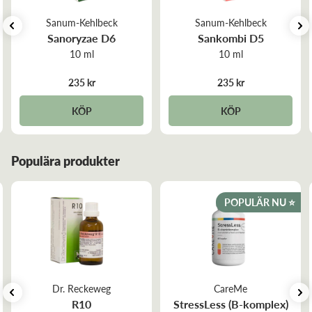
Sanum-Kehlbeck
Sanum-Kehlbeck
Sanoryzae D6
Sankombi D5
10 ml
10 ml
235 kr
235 kr
KÖP
KÖP
Populära produkter
POPULÄR NU ⭐️
Dr. Reckeweg
CareMe
R10
StressLess (B-komplex)