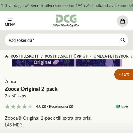
1-3 vardagar
Svensk tillverkare sedan 1945
Godkänd av läkemedels
MENY
KOSTTILLSKOTT
KOSTTILLSKOTT ÖVRIGT
OMEGA-FETTSYROR
/
/
/
-
10
%
Zooca
Zooca Original 2-pack
2 x 60 kaps
I lager
4.0
(2)
-
Recensioner
(
2
)
Zooca® Original 2-pack till extra bra pris!
LÄS MER