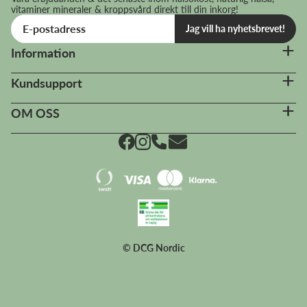
vitaminer mineraler & kroppsvård direkt till din inkorg!
Jag vill ha nyhetsbrevet!
Information
Kundsupport
OM OSS
© DCG Nordic