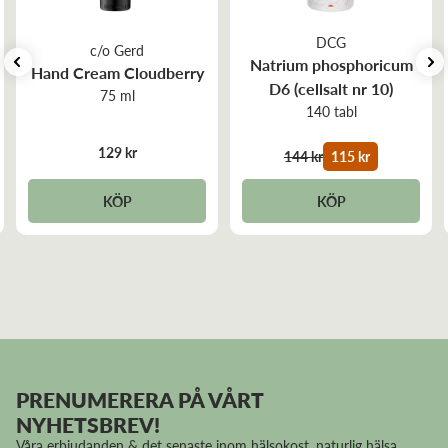
DCG
c/o Gerd
Natrium phosphoricum
Hand Cream Cloudberry
D6 (cellsalt nr 10)
75 ml
140 tabl
129 kr
144 kr
115 kr
KÖP
KÖP
PRENUMERERA PÅ VÅRT
NYHETSBREV!
Våra erbjudanden & det senaste inom hälsokost, naturlig hälsa,