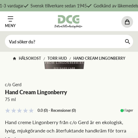
-3 vardagar
Svensk tillverkare sedan 1945
Godkänd av läkemedelsv
MENY
HÄLSOKOST
TORR HUD
HAND CREAM LINGONBERRY
/
/
c/o Gerd
Hand Cream Lingonberry
75 ml
I lager
0.0
(0)
-
Recensioner
(
0
)
Hand creme Lingonberry från c/o Gerd är en ekologisk,
lyxig, mjukgörande och återfuktande handkräm för torra