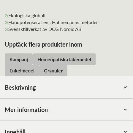
Ekologiska globuli
Handpotenserat enl. Hahnemanns metoder
Svensktillverkat av DCG Nordic AB
Upptäck flera produkter inom
Kampanj
Homeopatiska läkemedel
Enkelmedel
Granuler
Beskrivning
Samtliga produkter från DCG Nordic AB är tillverkade
enligt GMP (Good Manufacturing Practice) i egen
Mer information
produktionsanläggning i Västra Frölunda.
Ett homeopatiskt enkelmedel tillverkat i Sverige av DCG
Nordic AB, enligt Hahnemanns principer. Homeopatiska
Innehåll