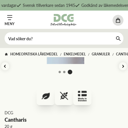
vardagar
Svensk tillverkare sedan 1945
Godkänd av läkemedelsverk
MENY
HOMEOPATISKA LÄKEMEDEL
ENKELMEDEL
GRANULER
CANTH
/
/
/
DCG
Cantharis
20 g