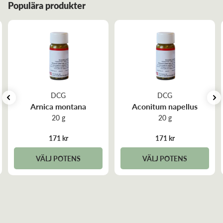
Populära produkter
DCG
DCG
Arnica montana
Aconitum napellus
20 g
20 g
171 kr
171 kr
VÄLJ POTENS
VÄLJ POTENS