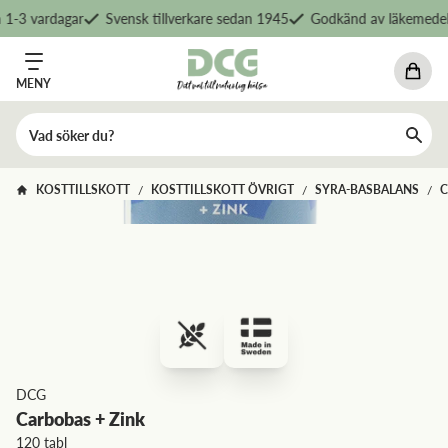
1-3 vardagar
Svensk tillverkare sedan 1945
Godkänd av läkemedels
MENY
KOSTTILLSKOTT
KOSTTILLSKOTT ÖVRIGT
SYRA-BASBALANS
C
/
/
/
DCG
Carbobas + Zink
120 tabl