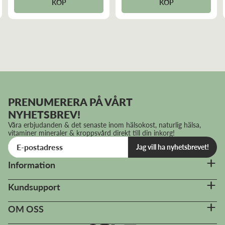
KÖP
KÖP
Bra produkt hela kroppen mår bra av carbobas
Pernilla D
Recensiondatum:
2022-08-04
Hade velat har större förpackn på Cellsalter då jag vill
PRENUMERERA PÅ VÅRT
ge till djur oxå.
NYHETSBREV!
Våra erbjudanden & det senaste inom hälsokost, naturlig hälsa,
vitaminer mineraler & kroppsvård direkt till din inkorg!
Gun-Inger R
Jag vill ha nyhetsbrevet!
Recensiondatum:
2022-06-15
Information
Väldigt bra produkt för välbefinnandet
Kundsupport
OM OSS
Gun-Inger R