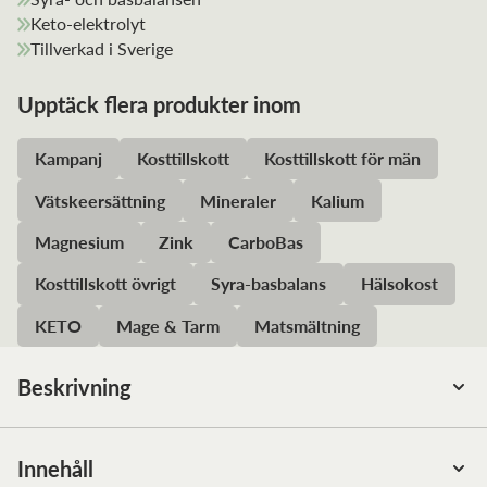
Keto-elektrolyt
Tillverkad i Sverige
Upptäck flera produkter inom
Kampanj
Kosttillskott
Kosttillskott för män
Vätskeersättning
Mineraler
Kalium
Magnesium
Zink
CarboBas
Kosttillskott övrigt
Syra-basbalans
Hälsokost
KETO
Mage & Tarm
Matsmältning
Beskrivning
CarboBas + Zink 120 tabletter är ett kosttillskott som kan
användas efter träning, vid besvär med sur mage och för att
Innehåll