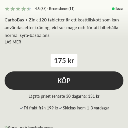
I lager
4.5
(35)
-
Recensioner
(
11
)
CarboBas + Zink 120 tabletter är ett kosttillskott som kan
användas efter träning, vid sur mage och för att bibehålla
normal syra-basbalans.
LÄS MER
175 kr
KÖP
Lägsta priset senaste 30 dagarna:
131 kr
Fri frakt från 199 kr
Skickas inom 1-3 vardagar
Syra- och basbalansen