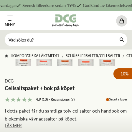
ardagar
Svensk tillverkare sedan 1945
Godkänd av läkemedelsverke
MENY
HOMEOPATISKA LÄKEMEDEL
SCHÜSSLERSALTER/CELLSALTER
CE
/
/
-
10
%
DCG
Cellsaltspaket + bok på köpet
Snart i lager
4.9
(10)
-
Recensioner
(
7
)
I detta paket får du samtliga tolv cellsalter och handbok om
biokemiska vävnadssalter på köpet.
LÄS MER