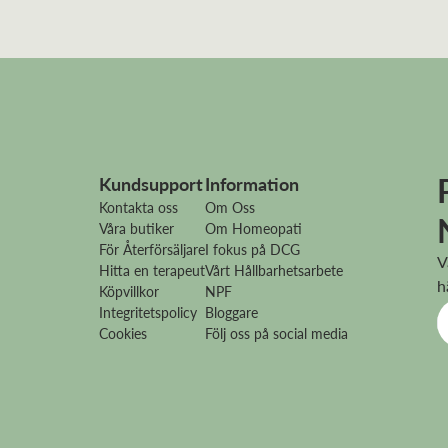
Kundsupport
Information
Kontakta oss
Om Oss
Våra butiker
Om Homeopati
För Återförsäljare
I fokus på DCG
V
Hitta en terapeut
Vårt Hållbarhetsarbete
h
Köpvillkor
NPF
Integritetspolicy
Bloggare
Cookies
Följ oss på social media