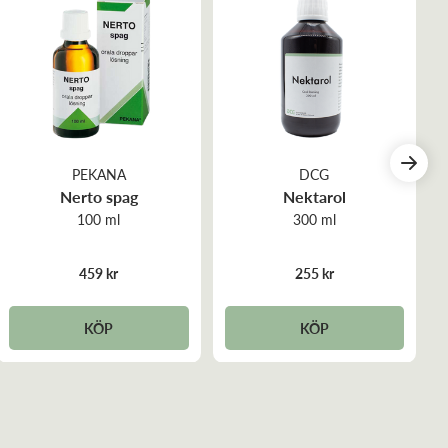
PEKANA
DCG
Nerto spag
Nektarol
100 ml
300 ml
459 kr
255 kr
KÖP
KÖP