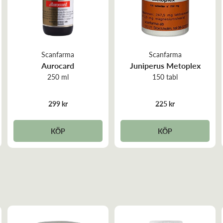
Scanfarma
Scanfarma
Aurocard
Juniperus Metoplex
250 ml
150 tabl
299 kr
225 kr
KÖP
KÖP