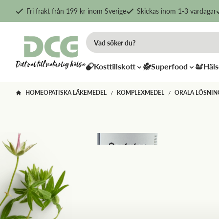
Fri frakt från 199 kr inom Sverige
Skickas inom 1-3 vardagar
Kosttillskott
Superfood
Häls
HOMEOPATISKA LÄKEMEDEL
KOMPLEXMEDEL
ORALA LÖSNIN
/
/