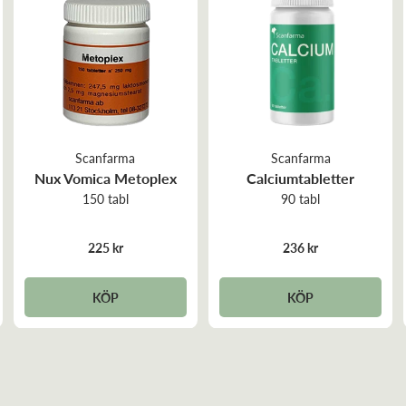
Scanfarma
Scanfarma
Nux Vomica Metoplex
Calciumtabletter
150 tabl
90 tabl
225 kr
236 kr
KÖP
KÖP