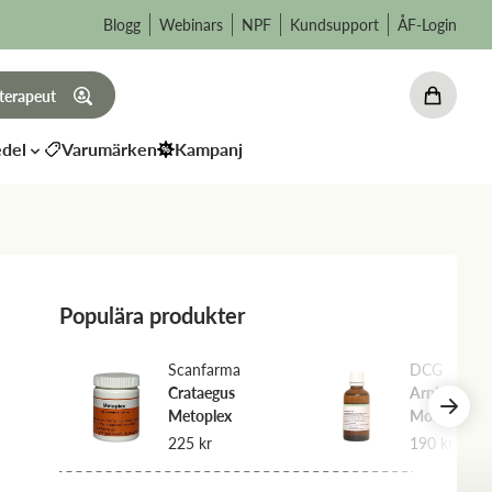
Blogg
Webinars
NPF
Kundsupport
ÅF-Login
 terapeut
del
Varumärken
Kampanj
Populära produkter
Scanfarma
DCG
Crataegus
Arnica
Metoplex
Montana D
225
kr
190
kr