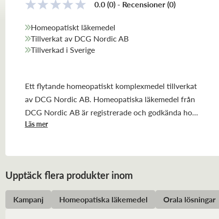
0.0
(0)
-
Recensioner
(
0
)
Homeopatiskt läkemedel
Tillverkat av DCG Nordic AB
Tillverkad i Sverige
Ett flytande homeopatiskt komplexmedel tillverkat
av DCG Nordic AB. Homeopatiska läkemedel från
DCG Nordic AB är registrerade och godkända hos
Läs mer
Läkemedelsverket.
Upptäck flera produkter inom
Kampanj
Homeopatiska läkemedel
Orala lösningar