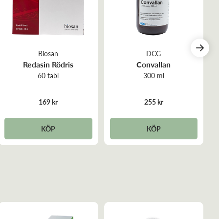
Biosan
DCG
Redasin Rödris
Convallan
60 tabl
300 ml
169 kr
255 kr
KÖP
KÖP