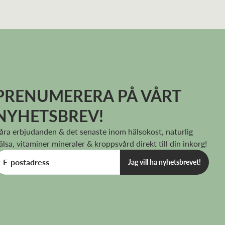
PRENUMERERA PÅ VÅRT
NYHETSBREV!
åra erbjudanden & det senaste inom hälsokost, naturlig
älsa, vitaminer mineraler & kroppsvård direkt till din inkorg!
Jag vill ha nyhetsbrevet!