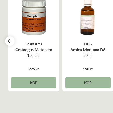
Scanfarma
DCG
Crataegus Metoplex
Arnica Montana D6
150 tabl
50 ml
225 kr
190 kr
KÖP
KÖP