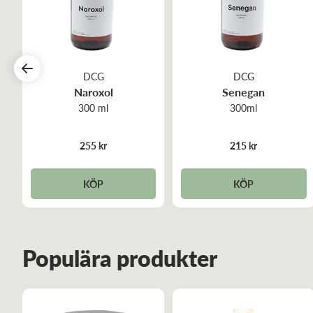
DCG
DCG
Naroxol
Senegan
300 ml
300ml
255 kr
215 kr
KÖP
KÖP
Populära produkter