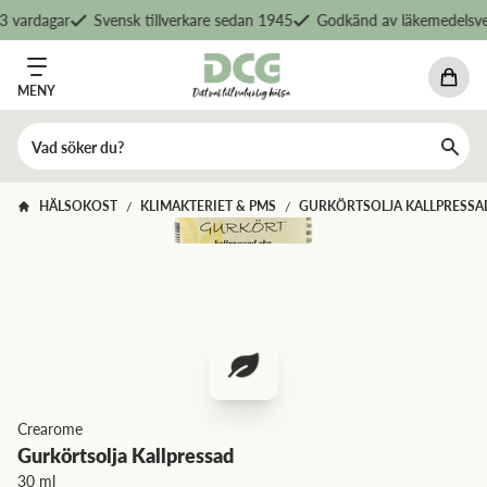
 vardagar
Svensk tillverkare sedan 1945
Godkänd av läkemedelsver
MENY
HÄLSOKOST
KLIMAKTERIET & PMS
GURKÖRTSOLJA KALLPRESSA
/
/
Crearome
Gurkörtsolja Kallpressad
30 ml