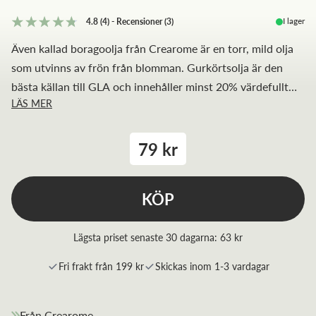
I lager
4.8
(4)
-
Recensioner
(
3
)
Även kallad boragoolja från Crearome är en torr, mild olja
som utvinns av frön från blomman. Gurkörtsolja är den
bästa källan till GLA och innehåller minst 20% värdefullt
LÄS MER
GLA.
79 kr
KÖP
Lägsta priset senaste 30 dagarna:
63 kr
Fri frakt från 199 kr
Skickas inom 1-3 vardagar
Från Crearome