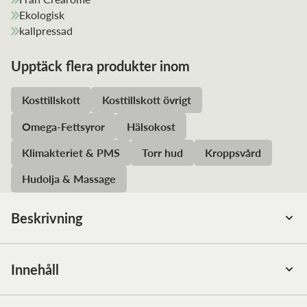
Ekologisk
kallpressad
Upptäck flera produkter inom
Kosttillskott
Kosttillskott övrigt
Omega-Fettsyror
Hälsokost
Klimakteriet & PMS
Torr hud
Kroppsvård
Hudolja & Massage
Beskrivning
Gurkörtsolja, även kallad boragoolja från Crearome är en
torr, mild olja som utvinns av frön från blomman.
Innehåll
Gurkörtsolja är den bästa källan till GLA och innehåller
minst 20% värdefullt GLA. Det finns inte någon annan
Mängd
: 30 ml