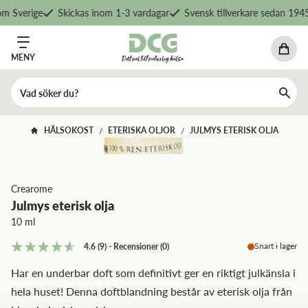
m Sverige
Skickas inom 1-3 vardagar
Svensk tillverkare sedan 1945
MENY
HÄLSOKOST
ETERISKA OLJOR
JULMYS ETERISK OLJA
/
/
Crearome
Julmys eterisk olja
10 ml
Snart i lager
4.6
(9)
-
Recensioner
(
0
)
Har en underbar doft som definitivt ger en riktigt julkänsla i
hela huset! Denna doftblandning består av eterisk olja från