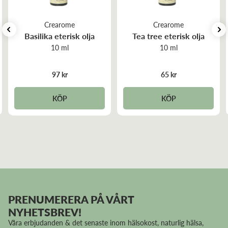
Crearome
Crearome
Basilika eterisk olja
Tea tree eterisk olja
10 ml
10 ml
97 kr
65 kr
KÖP
KÖP
PRENUMERERA PÅ VÅRT
NYHETSBREV!
Våra erbjudanden & det senaste inom hälsokost, naturlig hälsa,