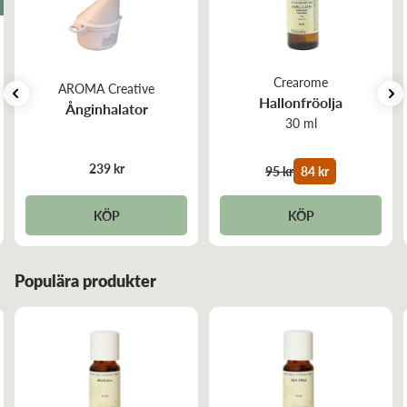
aromablandningar kan användas i aromalampor eller på
aromastenar.
Crearome
AROMA Creative
Hallonfröolja
Ånginhalator
30 ml
239 kr
95 kr
84 kr
KÖP
KÖP
Populära produkter