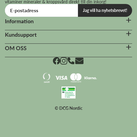
vitaminer mineraler & kroppsvård direkt till din inkorg!
Jag vill ha nyhetsbrevet!
Information
Kundsupport
OM OSS
© DCG Nordic