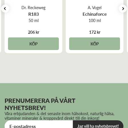
Alltid snabba leveransr från er!
Dr. Reckeweg
A. Vogel
R183
Echinaforce
50 ml
100 ml
206 kr
172 kr
KÖP
KÖP
PRENUMERERA PÅ VÅRT
NYHETSBREV!
Våra erbjudanden & det senaste inom hälsokost, naturlig hälsa,
vitaminer mineraler & kroppsvård direkt till din inkorg!
Jag vill ha nyhetsbrevet!