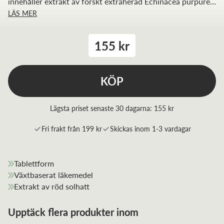
innehåller extrakt av förskt extraherad Echinacea purpurea
LÄS MER
(röd solhatt) som traditionellt använts för lindring av
symptom vid förkylning. När du börjar känna dig förkyld, ta
en dos Echinaforce. Då lindras dina symptom snabbt.
155 kr
KÖP
Lägsta priset senaste 30 dagarna:
155 kr
Fri frakt från 199 kr
Skickas inom 1-3 vardagar
Tablettform
Växtbaserat läkemedel
Extrakt av röd solhatt
Upptäck flera produkter inom