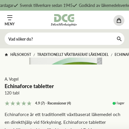
rdagar
Svensk tillverkare sedan 1945
Godkänd av läkemedelsverket
MENY
HÄLSOKOST
TRADITIONELLT VÄXTBASERAT LÄKEMEDEL
ECHINA
/
/
A. Vogel
Echinaforce tabletter
120 tabl
I lager
4.9
(7)
-
Recensioner
(
4
)
Echinaforce är ett traditionellt växtbaserat läkemedel och
en direkthjälp vid förkylning. Echinaforce tabletter