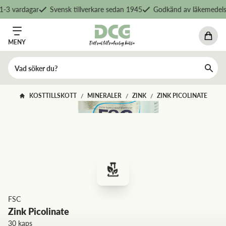
-3 vardagar
Svensk tillverkare sedan 1945
Godkänd av läkemedelsv
MENY
KOSTTILLSKOTT
MINERALER
ZINK
ZINK PICOLINATE
/
/
/
FSC
Zink Picolinate
30 kaps