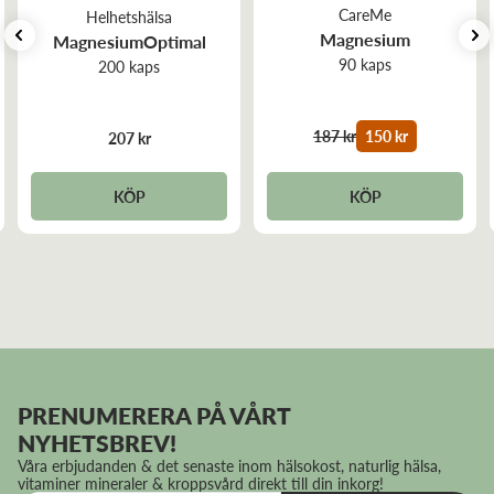
Kosttillskott bör ej användas som alternativ till en varierad
CareMe
Helhetshälsa
kost. En balanserad mångsidig kost och sunda
Magnesium
MagnesiumOptimal
levnadsvanor är viktiga.
90 kaps
200 kaps
187 kr
150 kr
207 kr
KÖP
KÖP
PRENUMERERA PÅ VÅRT
NYHETSBREV!
Våra erbjudanden & det senaste inom hälsokost, naturlig hälsa,
vitaminer mineraler & kroppsvård direkt till din inkorg!