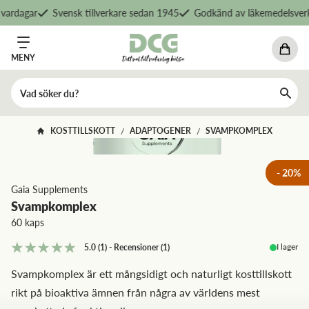
ardagar
Svensk tillverkare sedan 1945
Godkänd av läkemedelsverke
MENY
KOSTTILLSKOTT
ADAPTOGENER
SVAMPKOMPLEX
/
/
-
20
%
Gaia Supplements
Svampkomplex
60 kaps
I lager
5.0
(1)
-
Recensioner
(
1
)
Svampkomplex är ett mångsidigt och naturligt kosttillskott
rikt på bioaktiva ämnen från några av världens mest