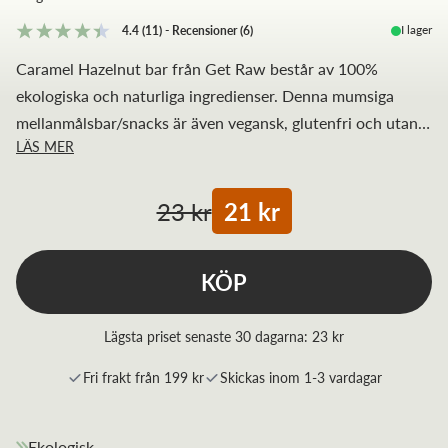
I lager
4.4
(11)
-
Recensioner
(
6
)
Caramel Hazelnut bar från Get Raw består av 100%
ekologiska och naturliga ingredienser. Denna mumsiga
mellanmålsbar/snacks är även vegansk, glutenfri och utan
LÄS MER
raffinerat socker.
23 kr
21 kr
KÖP
Lägsta priset senaste 30 dagarna:
23 kr
Fri frakt från 199 kr
Skickas inom 1-3 vardagar
Ekologisk