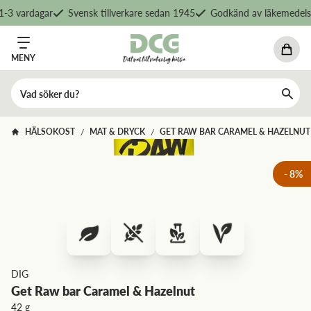
-3 vardagar
Svensk tillverkare sedan 1945
Godkänd av läkemedelsv
MENY
HÄLSOKOST
MAT & DRYCK
GET RAW BAR CARAMEL & HAZELNUT
/
/
-
8
%
DIG
Get Raw bar Caramel & Hazelnut
42 g