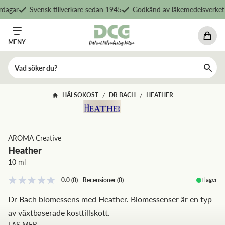
dagar
Svensk tillverkare sedan 1945
Godkänd av läkemedelsverket
MENY
HÄLSOKOST
DR BACH
HEATHER
/
/
AROMA Creative
Heather
10 ml
I lager
0.0
(0)
-
Recensioner
(
0
)
Dr Bach blomessens med Heather. Blomessenser är en typ
av växtbaserade kosttillskott.
LÄS MER