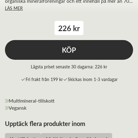
organiska mineralföreningar och ett innehåll på mer än 70
LÄS MER
spårämnen är Holistic Multimineral ett smidigt sätt att
säkra tillgången på mineral i kroppen.
226 kr
KÖP
Lägsta priset senaste 30 dagarna:
226 kr
Fri frakt från 199 kr
Skickas inom 1-3 vardagar
Multimineral-tillskott
Vegansk
Upptäck flera produkter inom