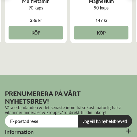
Multivitamin
Magnesium
Krom
100 μg
250
90 kaps
90 kaps
Selen
75 μg
136
236 kr
147 kr
Jod
34 μg
23
KÖP
KÖP
Molybden
25 μg
50
Bor
0,0015 mg
*
Samt mer än 70 spårämnen från renat havsvatten.
DRI = dagligt referensintag
*DRI (dagligt referensintag) ej fastställt
PRENUMERERA PÅ VÅRT
NYHETSBREV!
Våra erbjudanden & det senaste inom hälsokost, naturlig hälsa,
vitaminer mineraler & kroppsvård direkt till din inkorg!
Jag vill ha nyhetsbrevet!
Information