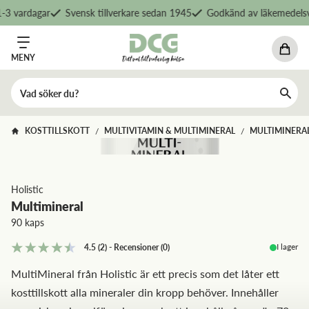
3 vardagar
Svensk tillverkare sedan 1945
Godkänd av läkemedelsve
MENY
KOSTTILLSKOTT
MULTIVITAMIN & MULTIMINERAL
MULTIMINERA
/
/
Holistic
Multimineral
90 kaps
I lager
4.5
(2)
-
Recensioner
(
0
)
MultiMineral från Holistic är ett precis som det låter ett
kosttillskott alla mineraler din kropp behöver. Innehåller