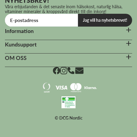
NYHETSBREV!
Våra erbjudanden & det senaste inom hälsokost, naturlig hälsa,
vitaminer mineraler & kroppsvård direkt till din inkorg!
Jag vill ha nyhetsbrevet!
Information
Kundsupport
OM OSS
© DCG Nordic