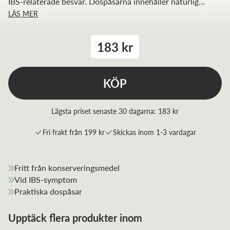
IBS-relaterade besvär. Dospåsarna innehåller naturlig
LÄS MER
kiselgel.
183 kr
KÖP
Lägsta priset senaste 30 dagarna:
183 kr
Fri frakt från 199 kr
Skickas inom 1-3 vardagar
Fritt från konserveringsmedel
Vid IBS-symptom
Praktiska dospåsar
Upptäck flera produkter inom