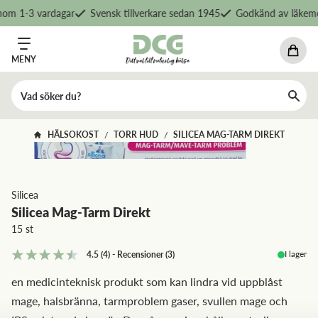
om 1-3 vardagar
Svensk tillverkare sedan 1945
Godkänd av läkemed
MENY
HÄLSOKOST
TORR HUD
SILICEA MAG-TARM DIREKT
/
/
Silicea
Silicea Mag-Tarm Direkt
15 st
I lager
4.5
(4)
-
Recensioner
(
3
)
en medicinteknisk produkt som kan lindra vid uppblåst
mage, halsbränna, tarmproblem gaser, svullen mage och