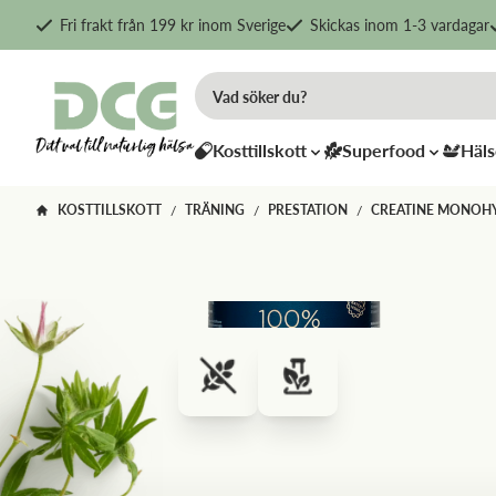
Fri frakt från 199 kr inom Sverige
Skickas inom 1-3 vardagar
Kosttillskott
Superfood
Häls
KOSTTILLSKOTT
TRÄNING
PRESTATION
CREATINE MONOH
/
/
/