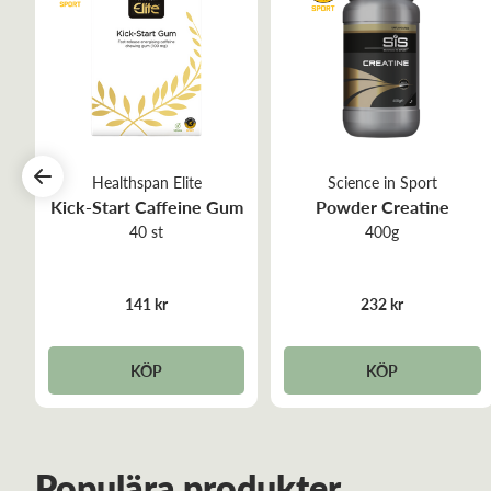
Healthspan Elite
Science in Sport
Kick-Start Caffeine Gum
Powder Creatine
40 st
400g
141 kr
232 kr
KÖP
KÖP
Populära produkter