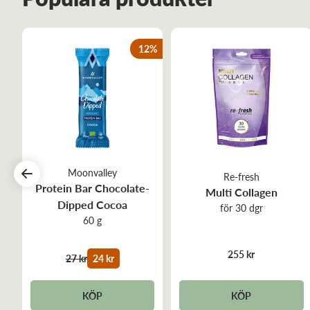
12
%
Moonvalley
Re-fresh
Protein Bar Chocolate-
Multi Collagen
Dipped Cocoa
för 30 dgr
60 g
255 kr
27 kr
24 kr
KÖP
KÖP