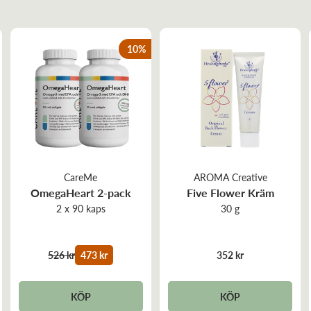
10
%
CareMe
AROMA Creative
OmegaHeart 2-pack
Five Flower Kräm
2 x 90 kaps
30 g
526 kr
473 kr
352 kr
KÖP
KÖP