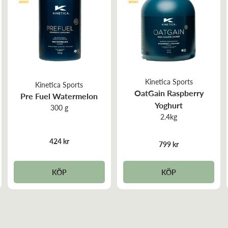
Kinetica Sports
Kinetica Sports
OatGain Raspberry
Pre Fuel Watermelon
Yoghurt
300 g
2.4kg
424 kr
799 kr
KÖP
KÖP