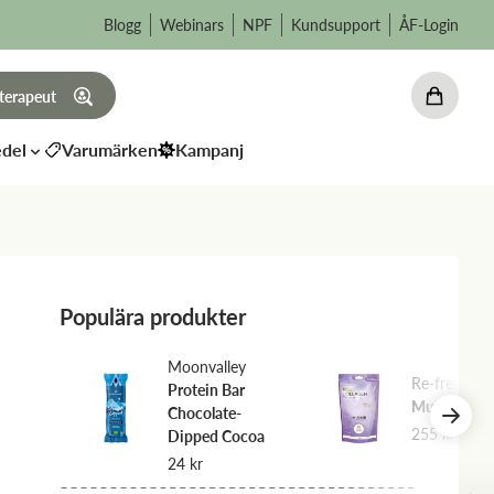
Blogg
Webinars
NPF
Kundsupport
ÅF-Login
 terapeut
del
Varumärken
Kampanj
Populära produkter
Moonvalley
Re-fresh
Protein Bar
Multi Colla
Chocolate-
255
kr
Dipped Cocoa
24
kr