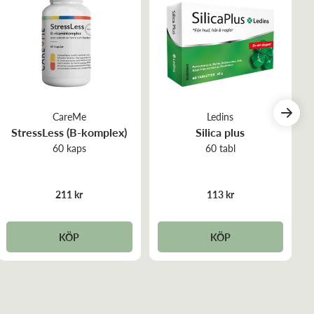
CareMe
Ledins
StressLess (B-komplex)
Silica plus
60 kaps
60 tabl
211 kr
113 kr
KÖP
KÖP