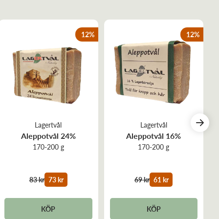
12
%
12
%
Lagertvål
Lagertvål
Aleppotvål 24%
Aleppotvål 16%
170-200 g
170-200 g
83 kr
73 kr
69 kr
61 kr
KÖP
KÖP