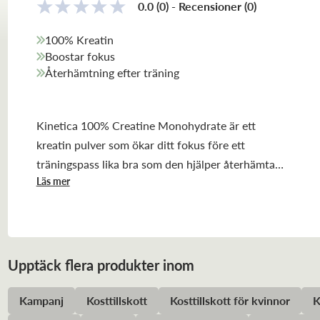
0.0
(0)
-
Recensioner
(
0
)
100% Kreatin
Boostar fokus
Återhämtning efter träning
Kinetica 100% Creatine Monohydrate är ett
kreatin pulver som ökar ditt fokus före ett
träningspass lika bra som den hjälper återhämta
Läs mer
efter ett träningspass!
Upptäck flera produkter inom
Kampanj
Kosttillskott
Kosttillskott för kvinnor
K