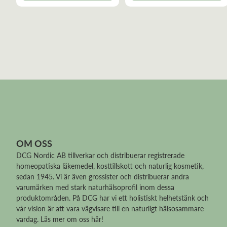
OM OSS
DCG Nordic AB tillverkar och distribuerar
registrerade
homeopatiska läkemedel
, kosttillskott och naturlig kosmetik,
sedan 1945. Vi är även grossister och distribuerar andra
varumärken med stark naturhälsoprofil inom dessa
produktområden. På DCG har vi ett holistiskt helhetstänk och
vår vision är att vara vägvisare till en naturligt hälsosammare
vardag.
Läs mer om oss här!