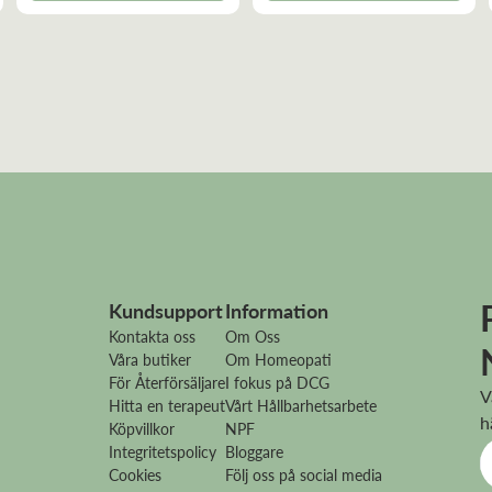
Kundsupport
Information
Kontakta oss
Om Oss
Våra butiker
Om Homeopati
För Återförsäljare
I fokus på DCG
V
Hitta en terapeut
Vårt Hållbarhetsarbete
h
Köpvillkor
NPF
Integritetspolicy
Bloggare
Cookies
Följ oss på social media