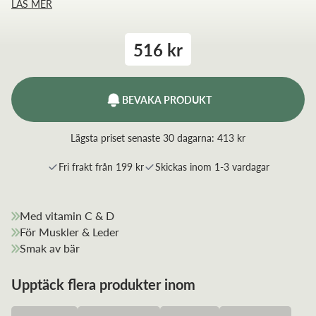
LÄS MER
muskler och immunförsvar. Produkten är WADA-testad
och Informed Sport certifierad.
516 kr
BEVAKA PRODUKT
Lägsta priset senaste 30 dagarna:
413 kr
Fri frakt från 199 kr
Skickas inom 1-3 vardagar
Med vitamin C & D
För Muskler & Leder
Smak av bär
Upptäck flera produkter inom