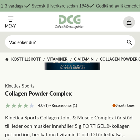
-3 vardagar
Svensk tillverkare sedan 1945
Godkänd av läkemedelsv
MENY
KOSTTILLSKOTT
VITAMINER
C-VITAMIN
COLLAGEN POWDER 
/
/
/
Kinetica Sports
Collagen Powder Complex
Snart i lager
4.0
(1)
-
Recensioner
(
1
)
Kinetica Sports Collagen Joint & Muscle Complex för stöd
till leder och muskler innehåller 5 g FORTIGEL®-kollagen
per portion, berikat med vitamin C och D för ledhälsa,