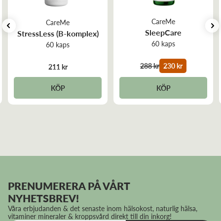
CareMe
CareMe
SleepCare
StressLess (B-komplex)
60 kaps
60 kaps
288 kr
230 kr
211 kr
KÖP
KÖP
PRENUMERERA PÅ VÅRT
NYHETSBREV!
Våra erbjudanden & det senaste inom hälsokost, naturlig hälsa,
vitaminer mineraler & kroppsvård direkt till din inkorg!