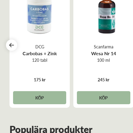
DCG
Scanfarma
Carbobas + Zink
Wesa Nr 14
120 tabl
100 ml
175 kr
245 kr
KÖP
KÖP
Populära produkter