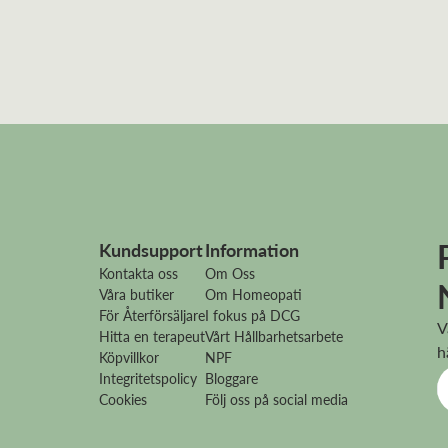
Kundsupport
Information
Kontakta oss
Om Oss
Våra butiker
Om Homeopati
För Återförsäljare
I fokus på DCG
V
Hitta en terapeut
Vårt Hållbarhetsarbete
h
Köpvillkor
NPF
Integritetspolicy
Bloggare
Cookies
Följ oss på social media