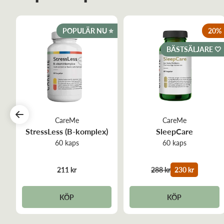
POPULÄR NU ⭐️
20
%
BÄSTSÄLJARE 🤍
CareMe
CareMe
StressLess (B-komplex)
SleepCare
60 kaps
60 kaps
211 kr
288 kr
230 kr
KÖP
KÖP