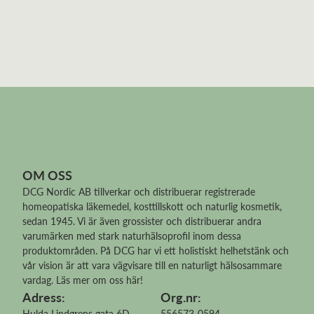
OM OSS
DCG Nordic AB tillverkar och distribuerar
registrerade
homeopatiska läkemedel
, kosttillskott och naturlig kosmetik,
sedan 1945. Vi är även grossister och distribuerar andra
varumärken med stark naturhälsoprofil inom dessa
produktområden. På DCG har vi ett holistiskt helhetstänk och
vår vision är att vara vägvisare till en naturligt hälsosammare
vardag.
Läs mer om oss här!
Adress:
Org.nr:
Hulda Lindgrens gata 6D
556573-0594