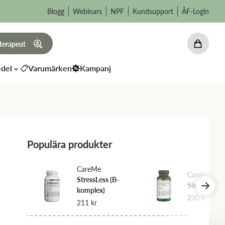
Blogg
Webinars
NPF
Kundsupport
ÅF-Login
 terapeut
del
Varumärken
Kampanj
Populära produkter
CareMe
CareMe
l 8%
StressLess (B-
SleepCare
komplex)
230
kr
211
kr