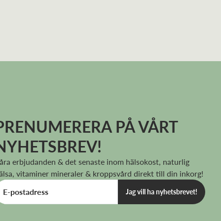
PRENUMERERA PÅ VÅRT
NYHETSBREV!
åra erbjudanden & det senaste inom hälsokost, naturlig
älsa, vitaminer mineraler & kroppsvård direkt till din inkorg!
Jag vill ha nyhetsbrevet!