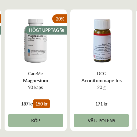
%DRI
= Dagligt referensintag
20
%
HÖGT UPPTAG 🚀
CareMe
DCG
Magnesium
Aconitum napellus
90 kaps
20 g
187 kr
150 kr
171 kr
KÖP
VÄLJ POTENS