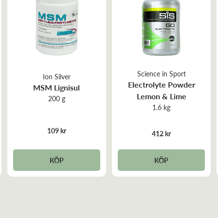
Näringsinnehåll
Zink
Magnesium
Science in Sport
Mangan
Ion Silver
Electrolyte Powder
MSM Lignisul
Lemon & Lime
Koppar
200 g
1.6 kg
Selen
109 kr
412 kr
Vitamin B6
KÖP
KÖP
Vitamin C
L-ornitin Alfa-ketoglutarat
N-Acetyl-L-Cystein