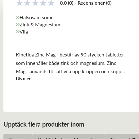
0.0
(0)
-
Recensioner
(
0
)
Hälsosam sömn
Zink & Magnesium
Vila
Kinetica Zinc Mag+ består av 90 stycken tabletter
som innehåller både zink och magnesium. Zinc
Mag+ används för att vila upp kroppen och koppla
Läs mer
av vilket resulterar i en bättre sömn!
Upptäck flera produkter inom