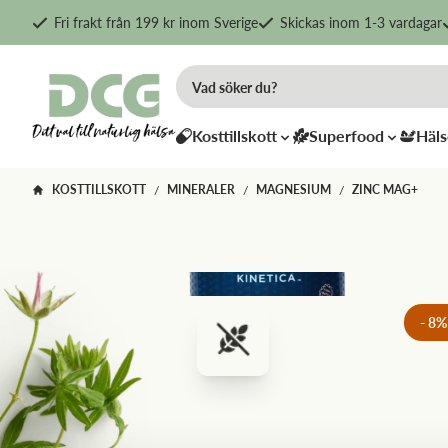
Fri frakt från 199 kr inom Sverige
Skickas inom 1-3 vardagar
Kosttillskott
Superfood
Häls
KOSTTILLSKOTT
MINERALER
MAGNESIUM
ZINC MAG+
/
/
/
-
8
%