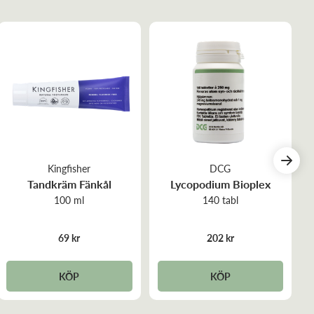
Kingfisher
DCG
Tandkräm Fänkål
Lycopodium Bioplex
100 ml
140 tabl
69 kr
202 kr
KÖP
KÖP