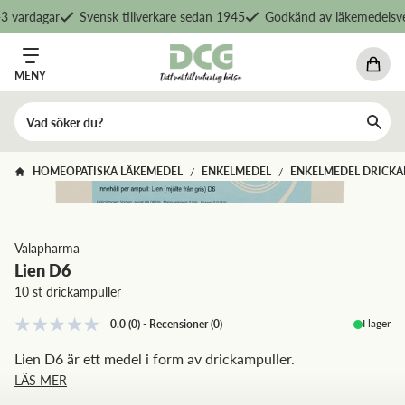
 vardagar
Svensk tillverkare sedan 1945
Godkänd av läkemedelsver
MENY
HOMEOPATISKA LÄKEMEDEL
ENKELMEDEL
ENKELMEDEL DRICKA
/
/
Valapharma
Lien D6
10 st drickampuller
I lager
0.0
(0)
-
Recensioner
(
0
)
Lien D6 är ett medel i form av drickampuller.
LÄS MER