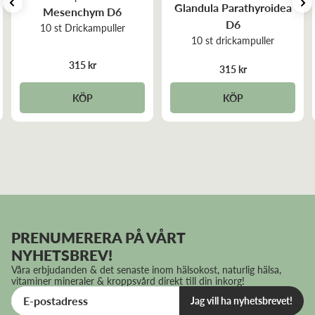
Glandula Parathyroidea
Mesenchym D6
D6
10 st Drickampuller
10 st drickampuller
315 kr
315 kr
KÖP
KÖP
PRENUMERERA PÅ VÅRT
NYHETSBREV!
Våra erbjudanden & det senaste inom hälsokost, naturlig hälsa,
vitaminer mineraler & kroppsvård direkt till din inkorg!
Jag vill ha nyhetsbrevet!