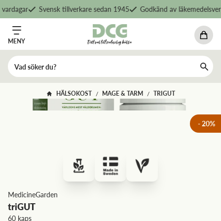
vardagar
Svensk tillverkare sedan 1945
Godkänd av läkemedelsverk
MENY
HÄLSOKOST
MAGE & TARM
TRIGUT
/
/
-
20
%
MedicineGarden
triGUT
60 kaps