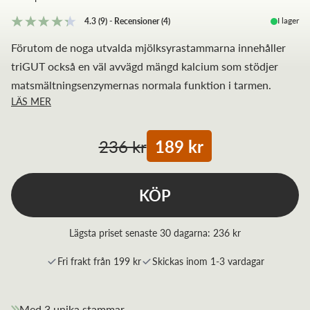
I lager
4.3
(9)
-
Recensioner
(
4
)
Förutom de noga utvalda mjölksyrastammarna innehåller
triGUT också en väl avvägd mängd kalcium som stödjer
matsmältningsenzymernas normala funktion i tarmen.
LÄS MER
236 kr
189 kr
KÖP
Lägsta priset senaste 30 dagarna:
236 kr
Fri frakt från 199 kr
Skickas inom 1-3 vardagar
Med 3 unika stammar