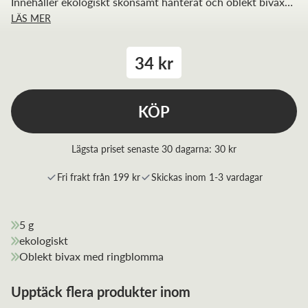
Innehåller ekologiskt skonsamt hanterat och oblekt bivax
LÄS MER
från svensk biodlare
34 kr
KÖP
Lägsta priset senaste 30 dagarna:
30 kr
Fri frakt från 199 kr
Skickas inom 1-3 vardagar
5 g
ekologiskt
Oblekt bivax med ringblomma
Upptäck flera produkter inom