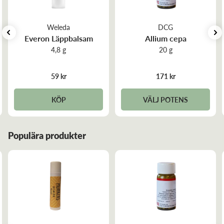
Sara W
Recensiondatum:
2026-06-05
Weleda
DCG
Everon Läppbalsam
Allium cepa
Bra ingredienser och väldigt vårdande för läpparna
4,8 g
20 g
59 kr
171 kr
carina K
Recensiondatum:
2026-02-27
KÖP
VÄLJ POTENS
Ger mjuka och behagliga läppar.
Populära produkter
Åsa J
Recensiondatum:
2025-11-14
Detta bicerat fungerar väldigt bra för torra läppar och
annan torr hud.