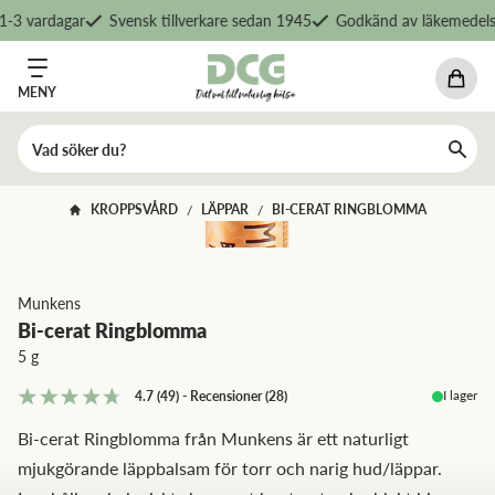
-3 vardagar
Svensk tillverkare sedan 1945
Godkänd av läkemedelsv
MENY
KROPPSVÅRD
LÄPPAR
BI-CERAT RINGBLOMMA
/
/
Munkens
Bi-cerat Ringblomma
5 g
I lager
4.7
(49)
-
Recensioner
(
28
)
Bi-cerat Ringblomma från Munkens är ett naturligt
mjukgörande läppbalsam för torr och narig hud/läppar.