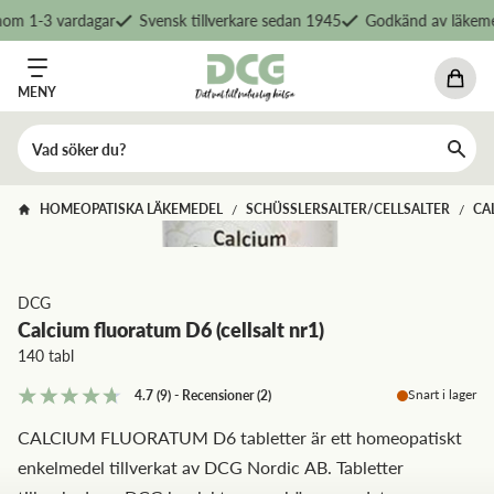
om 1-3 vardagar
Svensk tillverkare sedan 1945
Godkänd av läkemed
MENY
HOMEOPATISKA LÄKEMEDEL
SCHÜSSLERSALTER/CELLSALTER
CA
/
/
DCG
Calcium fluoratum D6 (cellsalt nr1)
140 tabl
Snart i lager
4.7
(9)
-
Recensioner
(
2
)
CALCIUM FLUORATUM D6 tabletter är ett homeopatiskt
enkelmedel tillverkat av DCG Nordic AB. Tabletter