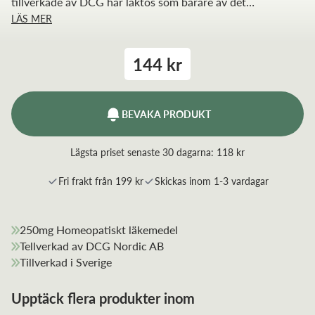
tillverkade av DCG har laktos som bärare av det
LÄS MER
homeopatiska ämnet.
144 kr
BEVAKA PRODUKT
Lägsta priset senaste 30 dagarna:
118 kr
Fri frakt från 199 kr
Skickas inom 1-3 vardagar
250mg Homeopatiskt läkemedel
Tellverkad av DCG Nordic AB
Tillverkad i Sverige
Upptäck flera produkter inom