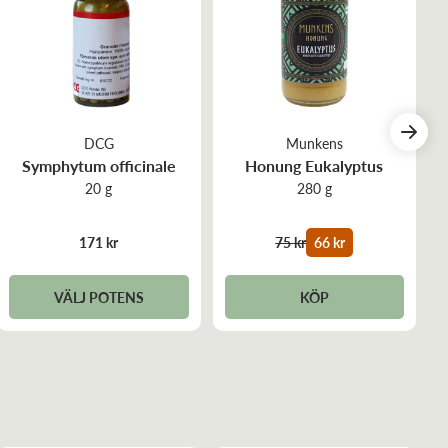
DCG
Munkens
Symphytum officinale
Honung Eukalyptus
20 g
280 g
171 kr
75 kr
66 kr
VÄLJ POTENS
KÖP