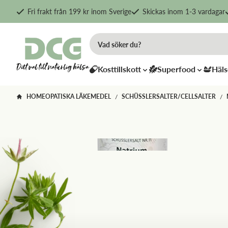
Fri frakt från 199 kr inom Sverige
Skickas inom 1-3 vardagar
Kosttillskott
Superfood
Häls
HOMEOPATISKA LÄKEMEDEL
SCHÜSSLERSALTER/CELLSALTER
/
/