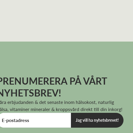
PRENUMERERA PÅ VÅRT
NYHETSBREV!
åra erbjudanden & det senaste inom hälsokost, naturlig
älsa, vitaminer mineraler & kroppsvård direkt till din inkorg!
Jag vill ha nyhetsbrevet!