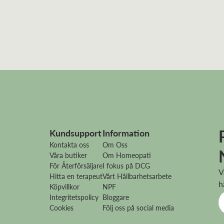
Kundsupport
Information
Kontakta oss
Om Oss
Våra butiker
Om Homeopati
För Återförsäljare
I fokus på DCG
V
Hitta en terapeut
Vårt Hållbarhetsarbete
h
Köpvillkor
NPF
Integritetspolicy
Bloggare
Cookies
Följ oss på social media