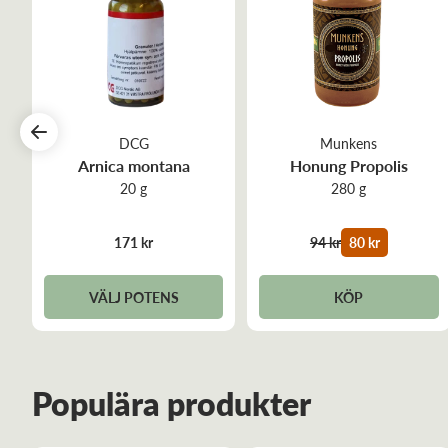
DCG
Munkens
Arnica montana
Honung Propolis
20 g
280 g
171 kr
94 kr
80 kr
VÄLJ POTENS
KÖP
Populära produkter