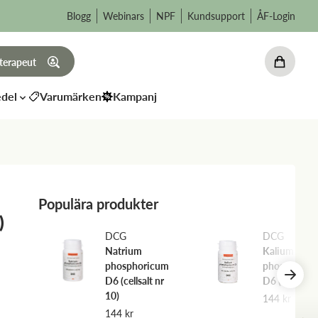
Blogg
Webinars
NPF
Kundsupport
ÅF-Login
 terapeut
del
Varumärken
Kampanj
Populära produkter
)
DCG
DCG
Natrium
Kalium
UM
phosphoricum
phosphoric
nr 7)
D6 (cellsalt nr
D6 (cellsalt n
10)
144
kr
144
kr