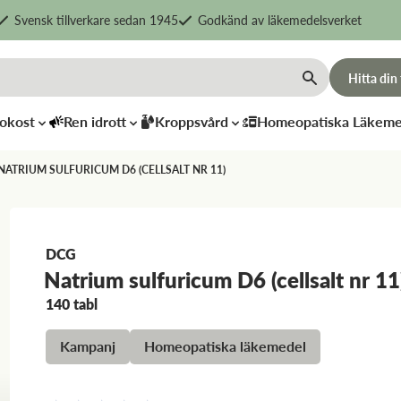
Svensk tillverkare sedan 1945
Godkänd av läkemedelsverket
Hitta din
okost
Ren idrott
Kroppsvård
Homeopatiska Läkeme
NATRIUM SULFURICUM D6 (CELLSALT NR 11)
DCG
Natrium sulfuricum D6 (cellsalt nr 11
DCG
DCG
140 tabl
Magnesium
KALIUM
phosphoricum
SULFURIC
Kampanj
Homeopatiska läkemedel
D6 (cellsalt nr 8)
D6 (cellsalt 
144
kr
144
kr