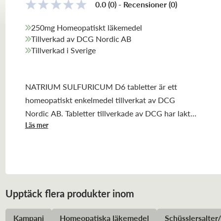
0.0
(0)
-
Recensioner
(
0
)
250mg Homeopatiskt läkemedel
Tillverkad av DCG Nordic AB
Tillverkad i Sverige
NATRIUM SULFURICUM D6 tabletter är ett
homeopatiskt enkelmedel tillverkat av DCG
Nordic AB. Tabletter tillverkade av DCG har laktos
Läs mer
som bärare av det homeopatiska ämnet.
Upptäck flera produkter inom
Kampanj
Homeopatiska läkemedel
Schüsslersalter/