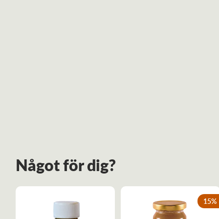
Något för dig?
15
%