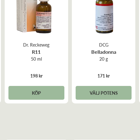
Dr. Reckeweg
DCG
R11
Belladonna
50 ml
20 g
198 kr
171 kr
KÖP
VÄLJ POTENS