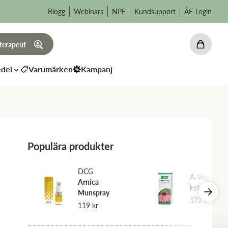
Blogg
Webinars
NPF
Kundsupport
ÅF-Login
 terapeut
del
Varumärken
Kampanj
Populära produkter
DCG
A. Vogel
Arnica
Echinaforce
Munspray
172
kr
119
kr