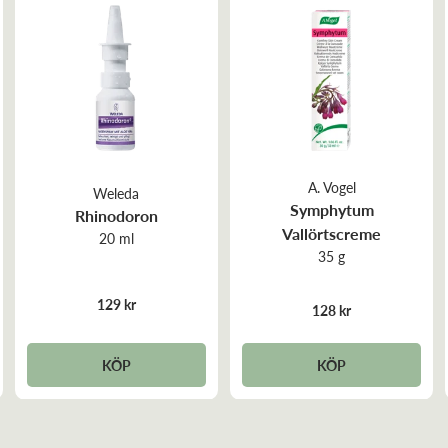
Mkt bra ögondroppar o snabb leverans! Jättenöjd! ☺️
Daniela G
Recensiondatum:
2025-07-14
A. Vogel
Weleda
Symphytum
Rhinodoron
Vallörtscreme
De återfuktar och har helt naturliga ingredienser. M
20 ml
35 g
129 kr
Eva K
128 kr
Recensiondatum:
2025-06-30
KÖP
KÖP
Mycket bra produkt. Torrkänslan i ögonen försvann di