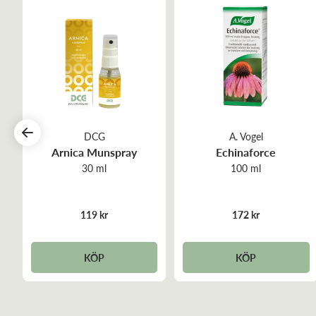
DCG
A. Vogel
Arnica Munspray
Echinaforce
30 ml
100 ml
119 kr
172 kr
KÖP
KÖP