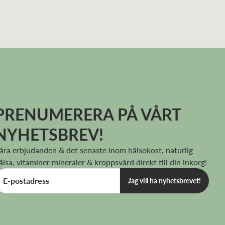
e ögon på 24 tim🙏
PRENUMERERA PÅ VÅRT
NYHETSBREV!
 ,härligt med ett naturligt alternativ till
åra erbjudanden & det senaste inom hälsokost, naturlig
älsa, vitaminer mineraler & kroppsvård direkt till din inkorg!
Jag vill ha nyhetsbrevet!