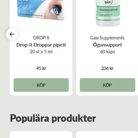
DROP-it
Gaia Supplements
Drop-it Droppar pipett
Ögonsupport
20 st x 5 ml
60 kaps
45 kr
236 kr
KÖP
KÖP
Populära produkter