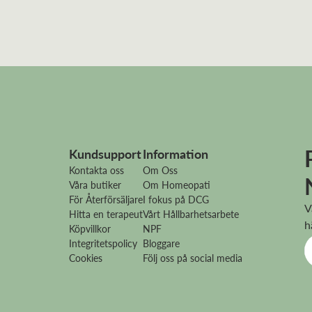
Bibbi W
Recensiondatum:
2025-06-12
Fantastiska ögondroppar som ”botade” mina rinnand
Mona Ö
Kundsupport
Information
Recensiondatum:
2025-02-16
Kontakta oss
Om Oss
Våra butiker
Om Homeopati
För Återförsäljare
I fokus på DCG
Denna använder jag alltid när mina ögon börjar bli torra
V
Hitta en terapeut
Vårt Hållbarhetsarbete
ögondroppar.
h
Köpvillkor
NPF
Integritetspolicy
Bloggare
Cookies
Följ oss på social media
Kerstin T
Recensiondatum:
2024-09-30