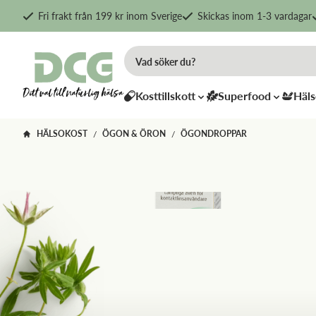
Fri frakt från 199 kr inom Sverige
Skickas inom 1-3 vardagar
Kosttillskott
Superfood
Häls
HÄLSOKOST
ÖGON & ÖRON
ÖGONDROPPAR
/
/