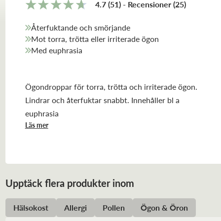
4.7
(51)
-
Recensioner
(
25
)
Återfuktande och smörjande
Mot torra, trötta eller irriterade ögon
Med euphrasia
Ögondroppar för torra, trötta och irriterade ögon.
Lindrar och återfuktar snabbt. Innehåller bl a
euphrasia
Läs mer
Upptäck flera produkter inom
Hälsokost
Allergi
Pollen
Ögon & Öron