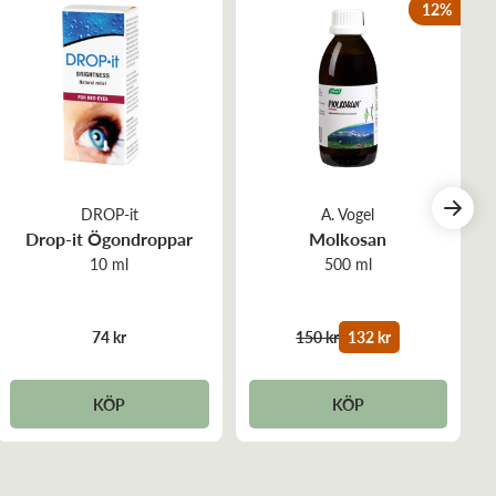
12
%
👏
DROP-it
A. Vogel
Drop-it Ögondroppar
Molkosan
ycket nöjd med denna produkt!
10 ml
500 ml
74 kr
150 kr
132 kr
KÖP
KÖP
rekt.