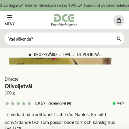
 vardagar
Svensk tillverkare sedan 1945
Godkänd av läkemedelsver
MENY
KROPPSVÅRD
TVÅL
OLIVOLJETVÅL
/
/
Dimoze
Olivoljetvål
100 g
I lager
5.0
(7)
-
Recensioner
(
4
)
Tillverkad på traditionellt sätt från Nablus. En mild
ochvårdande tvål som passar både torr och känslig hud
LÄS MER