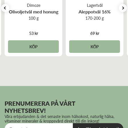
Dimoze
Lagertvål
Olivoljetvål med honung
Aleppotvål 16%
100 g
170-200 g
53 kr
69 kr
KÖP
KÖP
PRENUMERERA PÅ VÅRT
NYHETSBREV!
Våra erbjudanden & det senaste inom hälsokost, naturlig hälsa,
vitaminer mineraler & kroppsvård direkt till din inkorg!