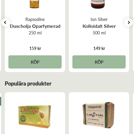
Iris K
Recensiondatum:
2025-02-05
Rapsodine
Ion Silver
Duscholja Oparfymerad
Kolloidalt Silver
250 ml
500 ml
Len och mjuk. Torkar inte ut huden. Få ingredienser och
fri från onödiga tillsatser.&nbsp;
159 kr
149 kr
Monica L
KÖP
KÖP
Recensiondatum:
2024-06-10
Populära produkter
Mycket återfuktande, toppen.
Britt N
Recensiondatum:
2024-01-02
En bra&nbsp; Olivtvål&nbsp; :-)