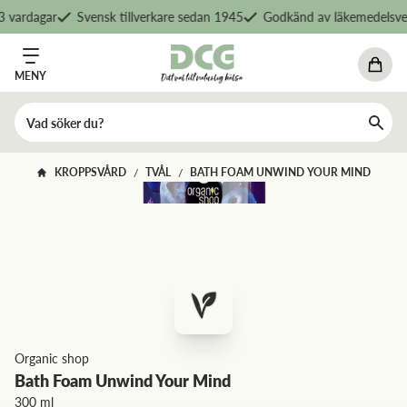
 vardagar
Svensk tillverkare sedan 1945
Godkänd av läkemedelsver
MENY
KROPPSVÅRD
TVÅL
BATH FOAM UNWIND YOUR MIND
/
/
Organic shop
Bath Foam Unwind Your Mind
300 ml