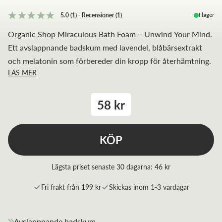
I lager
5.0
(1)
-
Recensioner
(
1
)
Organic Shop Miraculous Bath Foam – Unwind Your Mind.
Ett avslappnande badskum med lavendel, blåbärsextrakt
och melatonin som förbereder din kropp för återhämtning.
LÄS MER
58 kr
KÖP
Lägsta priset senaste 30 dagarna:
46 kr
Fri frakt från 199 kr
Skickas inom 1-3 vardagar
Avslappnande badskum