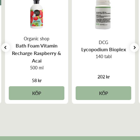
Organic shop
DCG
Bath Foam Vitamin
Lycopodium Bioplex
Recharge Raspberry &
140 tabl
Acai
500 ml
202 kr
58 kr
KÖP
KÖP