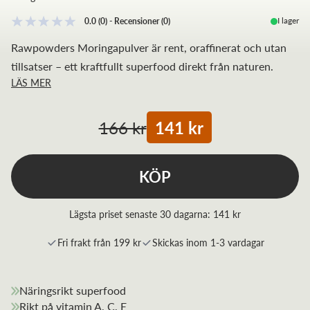
I lager
0.0
(0)
-
Recensioner
(
0
)
Rawpowders Moringapulver är rent, oraffinerat och utan
tillsatser – ett kraftfullt superfood direkt från naturen.
LÄS MER
166 kr
141 kr
KÖP
Lägsta priset senaste 30 dagarna:
141 kr
Fri frakt från 199 kr
Skickas inom 1-3 vardagar
Näringsrikt superfood
Rikt på vitamin A, C, E