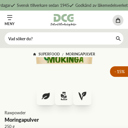
dagar
Svensk tillverkare sedan 1945
Godkänd av läkemedelsverket
MENY
SUPERFOOD
MORINGAPULVER
/
-
15
%
Rawpowder
Moringapulver
250 g