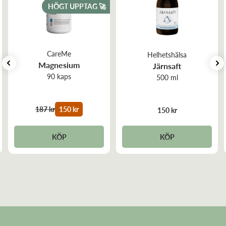
HÖGT UPPTAG 🚀
Protein:
26g
Salt:
<0,01g
CareMe
Helhetshälsa
Magnesium
Järnsaft
90 kaps
500 ml
187 kr
150 kr
150 kr
KÖP
KÖP