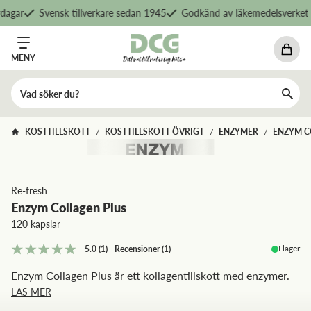
agar
Svensk tillverkare sedan 1945
Godkänd av läkemedelsverket
MENY
KOSTTILLSKOTT
KOSTTILLSKOTT ÖVRIGT
ENZYMER
ENZYM C
/
/
/
Re-fresh
Enzym Collagen Plus
120 kapslar
I lager
5.0
(1)
-
Recensioner
(
1
)
Enzym Collagen Plus är ett kollagentillskott med enzymer.
LÄS MER