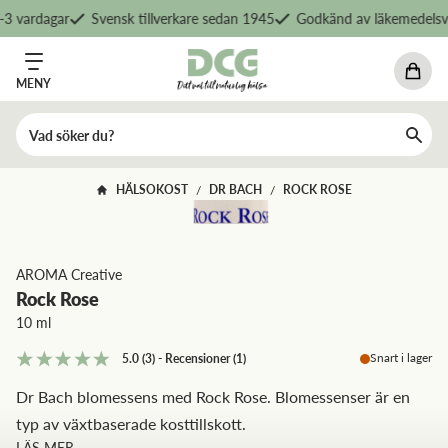
3 vardagar
Svensk tillverkare sedan 1945
Godkänd av läkemedelsve
MENY
HÄLSOKOST
DR BACH
ROCK ROSE
/
/
AROMA Creative
Rock Rose
10 ml
Snart i lager
5.0
(3)
-
Recensioner
(
1
)
Dr Bach blomessens med Rock Rose. Blomessenser är en
typ av växtbaserade kosttillskott.
LÄS MER