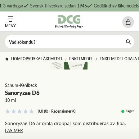
-3 vardagar
Svensk tillverkare sedan 1945
Godkänd av läkemedelsv
MENY
HOMEOPATISKA LÄKEMEDEL
ENKELMEDEL
ENKELMEDEL ORALA 
/
/
Sanum-Kehlbeck
Sanoryzae D6
10 ml
I lager
0.0
(0)
-
Recensioner
(
0
)
Sanoryzae D6 är orala droppar som distribueras av Jiba.
LÄS MER