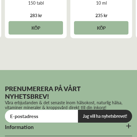
150 tabl
10 ml
283 kr
235 kr
KÖP
KÖP
PRENUMERERA PÅ VÅRT
NYHETSBREV!
Våra erbjudanden & det senaste inom hälsokost, naturlig hälsa,
vitaminer mineraler & kroppsvård direkt till din inkorg!
Jag vill ha nyhetsbrevet!
Information