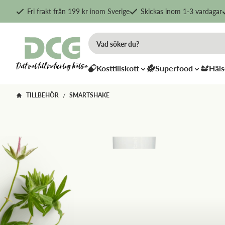
Fri frakt från 199 kr inom Sverige
Skickas inom 1-3 vardagar
Kosttillskott
Superfood
Häls
TILLBEHÖR
SMARTSHAKE
/