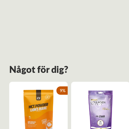
Något för dig?
0
%
9
%
🤍