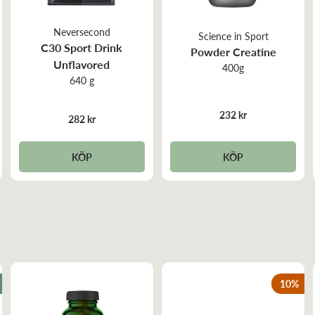
Neversecond
Science in Sport
C30 Sport Drink
Powder Creatine
Unflavored
400g
640 g
232 kr
282 kr
KÖP
KÖP
10
%