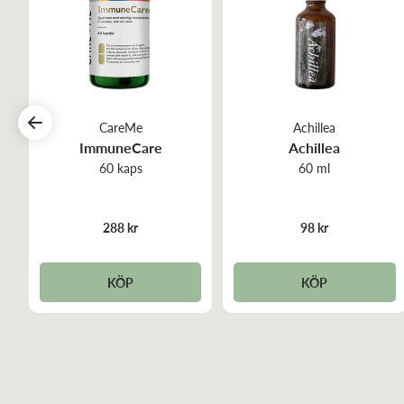
CareMe
Achillea
t
ImmuneCare
Achillea
60 kaps
60 ml
288 kr
98 kr
KÖP
KÖP