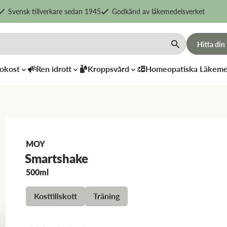
Svensk tillverkare sedan 1945
Godkänd av läkemedelsverket
Hitta din
okost
Ren idrott
Kroppsvård
Homeopatiska Läkeme
MOY
Smartshake
Ljung of
Rawpowder
500ml
Lapland
Gurkmeja
Ansiktsvat
pulver
Kosttillskott
Träning
Rose Mist
58
kr
169
kr