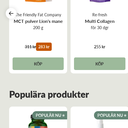
The Friendly Fat Company
Re-fresh
MCT pulver Lion's mane
Multi Collagen
200 g
för 30 dgr
311 kr
283 kr
255 kr
KÖP
KÖP
Populära produkter
POPULÄR NU ⭐️
POPULÄR NU ⭐️