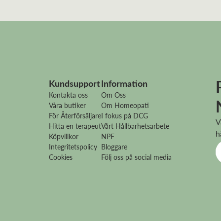
Kundsupport
Information
Kontakta oss
Om Oss
Våra butiker
Om Homeopati
För Återförsäljare
I fokus på DCG
V
Hitta en terapeut
Vårt Hållbarhetsarbete
h
Köpvillkor
NPF
Integritetspolicy
Bloggare
Cookies
Följ oss på social media