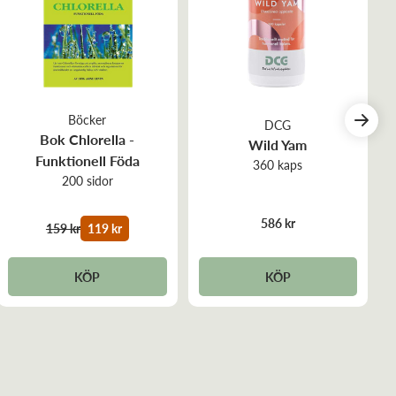
Böcker
DCG
Bok Chlorella -
Wild Yam
Funktionell Föda
360 kaps
200 sidor
586 kr
159 kr
119 kr
KÖP
KÖP