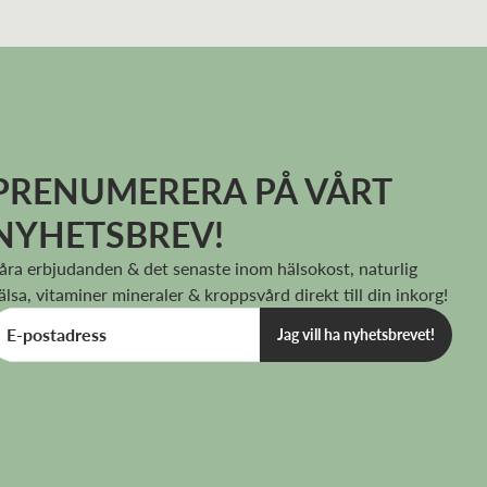
PRENUMERERA PÅ VÅRT
NYHETSBREV!
åra erbjudanden & det senaste inom hälsokost, naturlig
älsa, vitaminer mineraler & kroppsvård direkt till din inkorg!
Jag vill ha nyhetsbrevet!