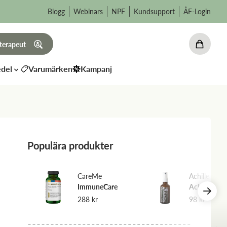
Blogg
Webinars
NPF
Kundsupport
ÅF-Login
 terapeut
del
Varumärken
Kampanj
Populära produkter
CareMe
Achillea
ImmuneCare
Achillea
ten
288
kr
98
kr