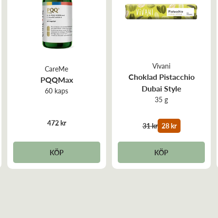
Vivani
CareMe
Choklad Pistacchio
PQQMax
Dubai Style
60 kaps
35 g
472 kr
31 kr
28 kr
KÖP
KÖP