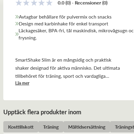
0.0
(0)
-
Recensioner
(
0
)
Avtagbar behållare för pulvermix och snacks
Design med karbinhake för enkel transport
Läckagesäker, BPA-fri, tål maskindisk, mikrovågsugn o
frysning.
SmartShake Slim är en mångsidig och praktisk
shaker designad för aktiva människo. Det ultimata
tillbehöret för träning, sport och vardagliga
Läs mer
äventyr.
Upptäck flera produkter inom
Kosttillskott
Träning
Måltidsersättning
Träningst