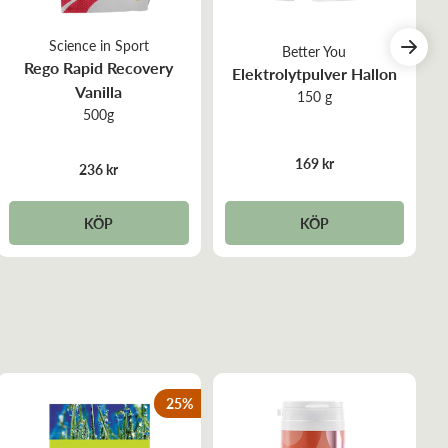
Science in Sport
Better You
Rego Rapid Recovery
Elektrolytpulver Hallon
Vanilla
150 g
500g
169 kr
236 kr
KÖP
KÖP
25
%