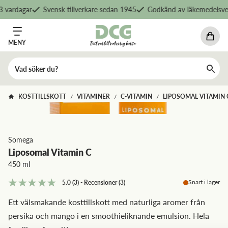
 vardagar
Svensk tillverkare sedan 1945
Godkänd av läkemedelsver
MENY
KOSTTILLSKOTT
VITAMINER
C-VITAMIN
LIPOSOMAL VITAMIN 
/
/
/
Somega
Liposomal Vitamin C
450 ml
Snart i lager
5.0
(3)
-
Recensioner
(
3
)
Ett välsmakande kosttillskott med naturliga aromer från
persika och mango i en smoothieliknande emulsion. Hela