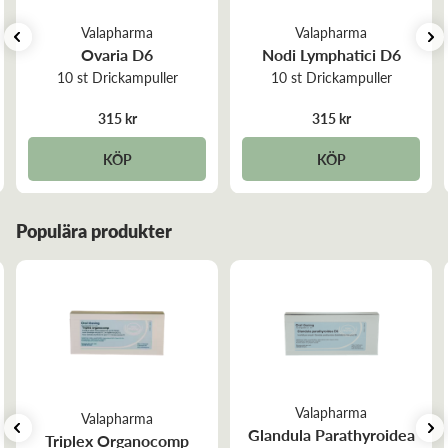
Valapharma
Valapharma
Ovaria D6
Nodi Lymphatici D6
10 st Drickampuller
10 st Drickampuller
315 kr
315 kr
KÖP
KÖP
Populära produkter
Valapharma
Valapharma
Glandula Parathyroidea
Triplex Organocomp