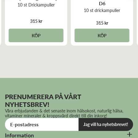
D6
10 st Drickampuller
10 st drickampuller
315 kr
315 kr
KÖP
KÖP
PRENUMERERA PÅ VÅRT
NYHETSBREV!
Våra erbjudanden & det senaste inom hälsokost, naturlig hälsa,
vitaminer mineraler & kroppsvård direkt till din inkorg!
Jag vill ha nyhetsbrevet!
Information