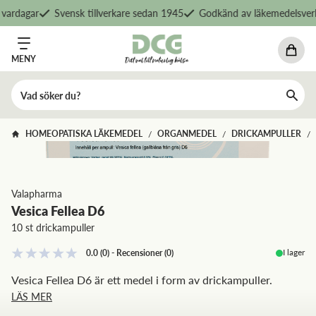
ardagar
Svensk tillverkare sedan 1945
Godkänd av läkemedelsverk
MENY
HOMEOPATISKA LÄKEMEDEL
ORGANMEDEL
DRICKAMPULLER
/
/
/
Valapharma
Vesica Fellea D6
10 st drickampuller
I lager
0.0
(0)
-
Recensioner
(
0
)
Vesica Fellea D6 är ett medel i form av drickampuller.
LÄS MER