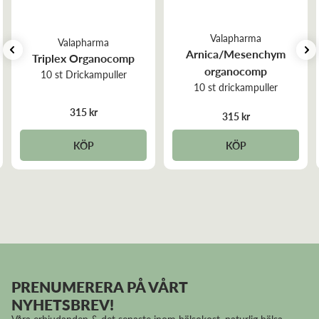
Valapharma
Valapharma
Arnica/Mesenchym
Triplex Organocomp
organocomp
10 st Drickampuller
10 st drickampuller
315 kr
315 kr
KÖP
KÖP
PRENUMERERA PÅ VÅRT
NYHETSBREV!