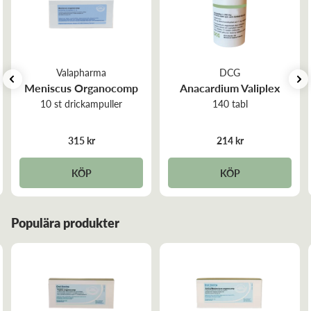
Dosering:
Doseras enligt rekommendation från homeopat eller
terapeut.
Valapharma
DCG
Meniscus Organocomp
Anacardium Valiplex
10 st drickampuller
140 tabl
315 kr
214 kr
KÖP
KÖP
Populära produkter