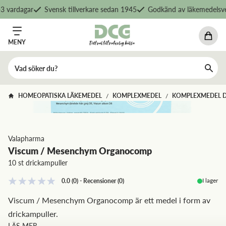
 vardagar
Svensk tillverkare sedan 1945
Godkänd av läkemedelsver
MENY
HOMEOPATISKA LÄKEMEDEL
KOMPLEXMEDEL
KOMPLEXMEDEL 
/
/
Valapharma
Viscum / Mesenchym Organocomp
10 st drickampuller
I lager
0.0
(0)
-
Recensioner
(
0
)
Viscum / Mesenchym Organocomp är ett medel i form av
drickampuller.
LÄS MER