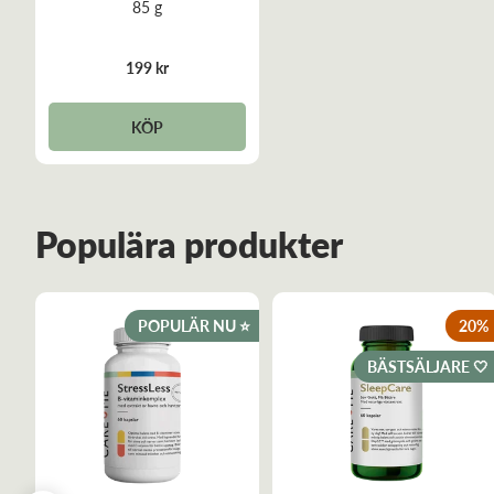
85 g
199 kr
KÖP
Populära produkter
POPULÄR NU ⭐️
20
%
BÄSTSÄLJARE 🤍