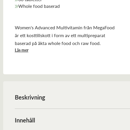
Whole food baserad
Women's Advanced Multivitamin från MegaFood
är ett kosttillskott i form av ett multipreparat
baserad på äkta whole food och raw food.
Läs mer
Beskrivning
Women's Advanced Multivitamin från MegaFood är ett kost
whole food och raw food. Formulan är speciellt framtagen
Innehåll
Tillverkas av riktig mat, vitaminer och mineraler. Varje