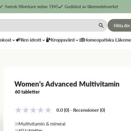
Svensk tillverkare sedan 1945
Godkänd av läkemedelsverket
Hitta din
okost
Ren idrott
Kroppsvård
Homeopatiska Läkeme
Women's Advanced Multivitamin
60 tabletter
CareMe
Lagertvål
PQQMax 2-
Aleppotvå
0.0
(0)
-
Recensioner
(
0
)
pack
oval
850
kr
59
kr
Multivitamin & mineral
60 tabletter