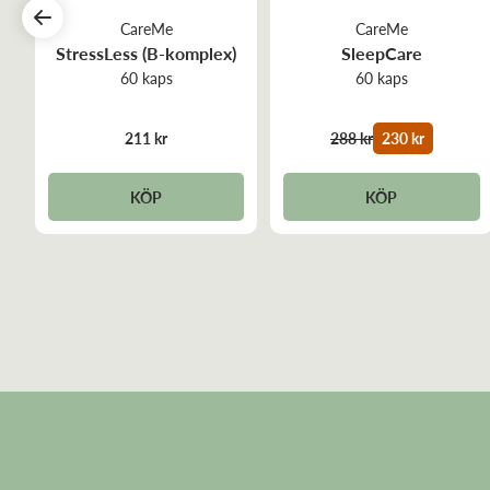
CareMe
CareMe
StressLess (B-komplex)
SleepCare
60 kaps
60 kaps
211 kr
288 kr
230 kr
KÖP
KÖP