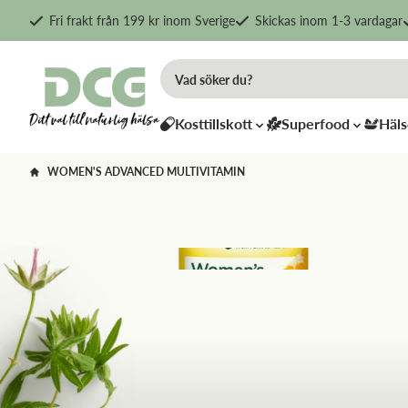
Fri frakt från 199 kr inom Sverige
Skickas inom 1-3 vardagar
Kosttillskott
Superfood
Häls
WOMEN'S ADVANCED MULTIVITAMIN