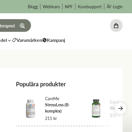
Blogg
Webinars
NPF
Kundsupport
ÅF-Login
 terapeut
del
Varumärken
Kampanj
Populära produkter
CareMe
CareMe
l 8%
StressLess (B-
SleepCare
komplex)
230
kr
211
kr