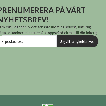
200 mg
*
PRENUMERERA PÅ VÅRT
NYHETSBREV!
åra erbjudanden & det senaste inom hälsokost, naturlig
älsa, vitaminer mineraler & kroppsvård direkt till din inkorg!
Jag vill ha nyhetsbrevet!