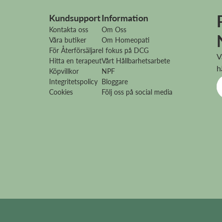
Kolin
Kundsupport
Information
Kontakta oss
Om Oss
DRI = Dagligt referensintag
Våra butiker
Om Homeopati
För Återförsäljare
I fokus på DCG
* DRI ej fastställt
V
Hitta en terapeut
Vårt Hållbarhetsarbete
h
Köpvillkor
NPF
Integritetspolicy
Bloggare
Cookies
Följ oss på social media