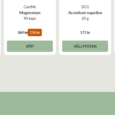
CareMe
DCG
Pantotensyra
Magnesium
Aconitum napellus
90 kaps
20 g
Järn
187 kr
150 kr
171 kr
Jod
KÖP
VÄLJ POTENS
Zink
Selen
Koppar
Mangan
GTF Krom
Molybden