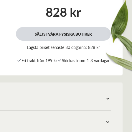
828 kr
SÄLJS I VÅRA FYSISKA BUTIKER
Lägsta priset senaste 30 dagarna:
828 kr
Fri frakt från 199 kr
Skickas inom 1-3 vardagar
tillskott i form av ett multipreparat baserad på äkta
 av en kvinnlig läkare specialiserad på kvinnohälsa.
 vitamin och mineral kombineras med noga utvalda