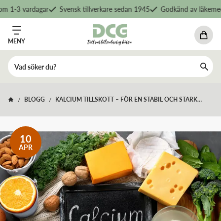
 1-3 vardagar
Svensk tillverkare sedan 1945
Godkänd av läkemedel
MENY
BLOGG
KALCIUM TILLSKOTT – FÖR EN STABIL OCH STARK
/
/
KROPP
10
APR