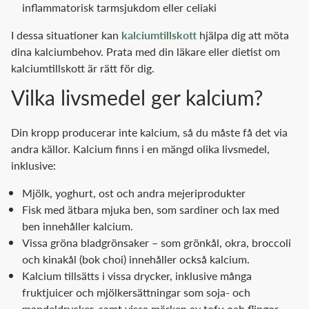
inflammatorisk tarmsjukdom eller celiaki
I dessa situationer kan
kalciumtillskott
hjälpa dig att möta
dina kalciumbehov. Prata med din läkare eller dietist om
kalciumtillskott är rätt för dig.
Vilka livsmedel ger kalcium?
Din kropp producerar inte kalcium, så du måste få det via
andra källor. Kalcium finns i en mängd olika livsmedel,
inklusive:
Mjölk, yoghurt, ost och andra mejeriprodukter
Fisk med ätbara mjuka ben, som sardiner och lax med
ben innehåller kalcium.
Vissa gröna bladgrönsaker – som grönkål, okra, broccoli
och kinakål (bok choi) innehåller också kalcium.
Kalcium tillsätts i vissa drycker, inklusive många
fruktjuicer och mjölkersättningar som soja- och
mandeldrycker, samt vissa märken av tofu och flingor.