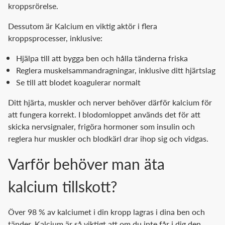
kroppsrörelse.
Dessutom är Kalcium en viktig aktör i flera
kroppsprocesser, inklusive:
Hjälpa till att bygga ben och hålla tänderna friska
Reglera muskelsammandragningar, inklusive ditt hjärtslag
Se till att blodet koagulerar normalt
Ditt hjärta, muskler och nerver behöver därför kalcium för
att fungera korrekt. I blodomloppet används det för att
skicka nervsignaler, frigöra hormoner som insulin och
reglera hur muskler och blodkärl drar ihop sig och vidgas.
Varför behöver man äta
kalcium tillskott?
Över 98 % av kalciumet i din kropp lagras i dina ben och
tänder. Kalcium är så viktigt att om du inte får i dig den