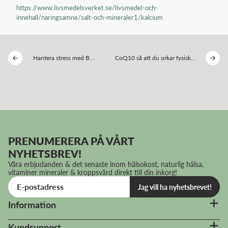
https://www.livsmedelsverket.se/livsmedel-och-
innehall/naringsamne/salt-och-mineraler1/kalcium
Hantera stress med B-
CoQ10 så att du orkar fysiskt
vitaminer
och mentalt
PRENUMERERA PÅ VÅRT
NYHETSBREV!
Våra erbjudanden & det senaste inom hälsokost, naturlig hälsa,
vitaminer mineraler & kroppsvård direkt till din inkorg!
Jag vill ha nyhetsbrevet!
Information
Kundsupport