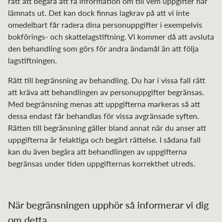
rätt att begära att få information om till vem uppgifter har
lämnats ut. Det kan dock finnas lagkrav på att vi inte
omedelbart får radera dina personuppgifter i exempelvis
bokförings- och skattelagstiftning. Vi kommer då att avsluta
den behandling som görs för andra ändamål än att följa
lagstiftningen.
Rätt till begränsning av behandling. Du har i vissa fall rätt
att kräva att behandlingen av personuppgifter begränsas.
Med begränsning menas att uppgifterna markeras så att
dessa endast får behandlas för vissa avgränsade syften.
Rätten till begränsning gäller bland annat när du anser att
uppgifterna är felaktiga och begärt rättelse. I sådana fall
kan du även begära att behandlingen av uppgifterna
begränsas under tiden uppgifternas korrekthet utreds.
När begränsningen upphör så informerar vi dig
om detta.