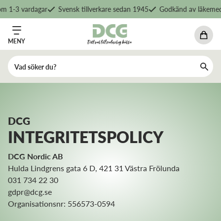
-3 vardagar
Svensk tillverkare sedan 1945
Godkänd av läkemedelsv
MENY
DCG
INTEGRITETSPOLICY
DCG Nordic AB
Hulda Lindgrens gata 6 D, 421 31 Västra Frölunda
031 734 22 30
gdpr@dcg.se
Organisationsnr: 556573-0594