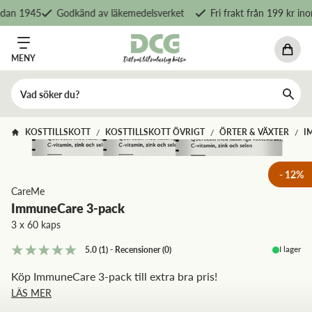
dan 1945
Godkänd av läkemedelsverket
Fri frakt från 199 kr ino
MENY
KOSTTILLSKOTT
KOSTTILLSKOTT ÖVRIGT
ÖRTER & VÄXTER
I
/
/
/
-
12
%
CareMe
ImmuneCare 3-pack
3 x 60 kaps
I lager
5.0
(1)
-
Recensioner
(
0
)
Köp ImmuneCare 3-pack till extra bra pris!
LÄS MER