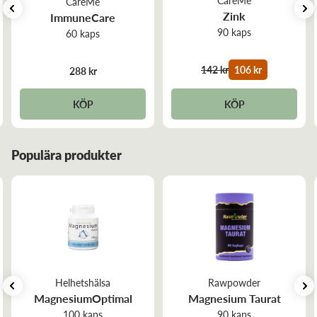
CareMe
Zink
ImmuneCare
90 kaps
60 kaps
142 kr
106 kr
288 kr
KÖP
KÖP
Populära produkter
Helhetshälsa
Rawpowder
MagnesiumOptimal
Magnesium Taurat
100 kaps
90 kaps