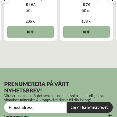
R183
R76
50 ml
50 ml
206 kr
198 kr
KÖP
KÖP
PRENUMERERA PÅ VÅRT
NYHETSBREV!
Våra erbjudanden & det senaste inom hälsokost, naturlig hälsa,
vitaminer mineraler & kroppsvård direkt till din inkorg!
Jag vill ha nyhetsbrevet!
Information