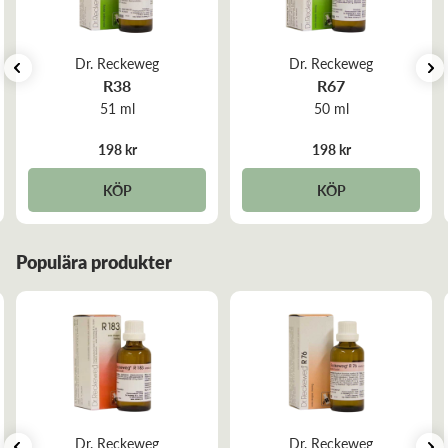
Registrerat Homeopatiskt Läkemedel, granskat och godkänt
av Läkemedelsverket. Reg. nr. 2448
Dr. Reckeweg
Dr. Reckeweg
R38
R67
51 ml
50 ml
198 kr
198 kr
KÖP
KÖP
Populära produkter
Dr. Reckeweg
Dr. Reckeweg