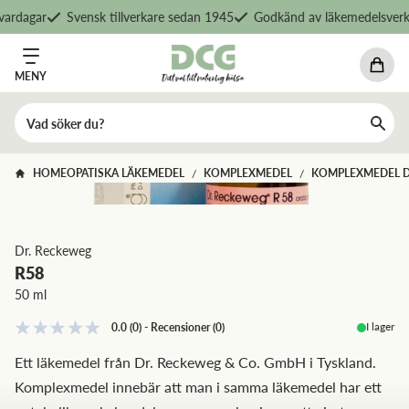
ardagar
Svensk tillverkare sedan 1945
Godkänd av läkemedelsverke
MENY
HOMEOPATISKA LÄKEMEDEL
KOMPLEXMEDEL
KOMPLEXMEDEL 
/
/
Dr. Reckeweg
R58
50 ml
I lager
0.0
(0)
-
Recensioner
(
0
)
Ett läkemedel från Dr. Reckeweg & Co. GmbH i Tyskland.
Komplexmedel innebär att man i samma läkemedel har ett