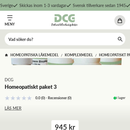
Sverige
Skickas inom 1-3 vardagar
Svensk tillverkare sedan 1945
MENY
HOMEOPATISKA LÄKEMEDEL
KOMPLEXMEDEL
HOMEOPATISKT PA
/
/
DCG
Homeopatiskt paket 3
I lager
0.0
(0)
-
Recensioner
(
0
)
LÄS MER
945 kr