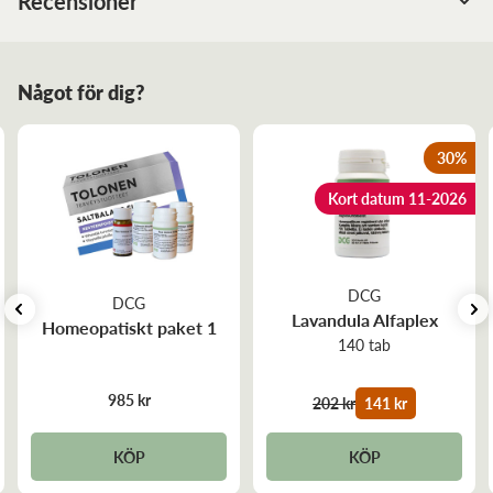
Recensioner
Berberis vulgaris D200
Något för dig?
30
%
Kort datum 11-2026
DCG
DCG
Lavandula Alfaplex
Homeopatiskt paket 1
140 tab
985 kr
202 kr
141 kr
KÖP
KÖP