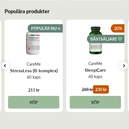
Populära produkter
POPULÄR NU ⭐️
20
%
BÄSTSÄLJARE 🤍
CareMe
CareMe
SleepCare
StressLess (B-komplex)
60 kaps
60 kaps
288 kr
230 kr
211 kr
KÖP
KÖP