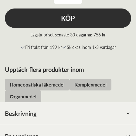
KÖP
Lägsta priset senaste 30 dagarna:
756 kr
Fri frakt från 199 kr
Skickas inom 1-3 vardagar
Upptäck flera produkter inom
Homeopatiska läkemedel
Komplexmedel
Organmedel
Beskrivning
Sammansatt paket innehåller:
2st.
NUX VOMICA Alfaplex
, 2st.
LYMOSIN Bioplex
, 1st.